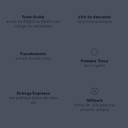
ESPECIFICAÇÕES
COLEÇÃO
:
Inverno 2024
COMPOSIÇÃO
Frete Grátis
:
87% Poliamida 13% Elastano
15% de desconto
acima de R$900 ou R$450 com
na primeira compra
código de vendedora
Parcelamento
em até 5x sem juros
Primeira Troca
fácil e grátis
Entrega Expressa
nos pedidos feitos até meio
Giftback
dia
bônus de 15% para sua
próxima compra