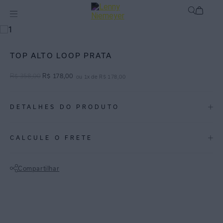
Mix N Match Extra
Top - Collab
TOP ALTO LOOP PRATA
R$
358
,
00
R$
178
,
00
ou
1
x de
R$
178
,
00
DETALHES DO PRODUTO
REF:
48100038.3764
CALCULE O FRETE
Elegante e sofisticada, a cor prata é ideal para todas as ocasiões,
podendo ser combinada de forma certeira com peças pretas e off-
Compartilhar
white.
Top Halter Argola perfeito para os dias quentes, peça com frente
Não sei meu CEP
única, cai bem em todas as ocasiões. Peça de Lycra Touch com leve
glitter.