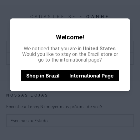
GANHE
CADASTRE-SE E
15% OFF
NA PRIMEIRA COMPRA
*Cupom não acumulativo com outras promoções e descontos
Welcome!
We noticed that you are in
United States
.
Would you like to stay on the Brazil store or
go to the international page?
CADASTRE-SE
Shop in Brazil
International Page
NOSSAS LOJAS
Encontre a Lenny Niemeyer mais próxima de você
Escolha seu Estado
São Paulo