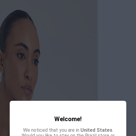
Welcome!
We noticed that you are in
United States
.
Would you like to stay on the Brazil store or