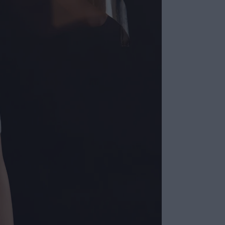
Não sei meu CE
Calça de cintura
touch que trás l
ESPECIFI
COLEÇÃO
:
COMPOSI