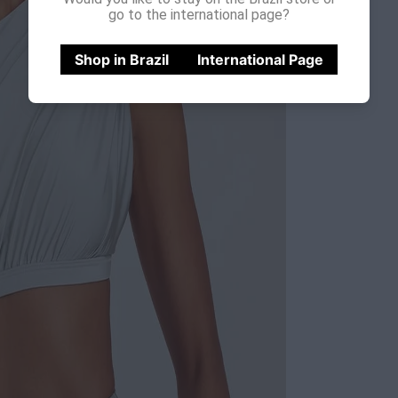
go to the international page?
Shop in Brazil
International Page