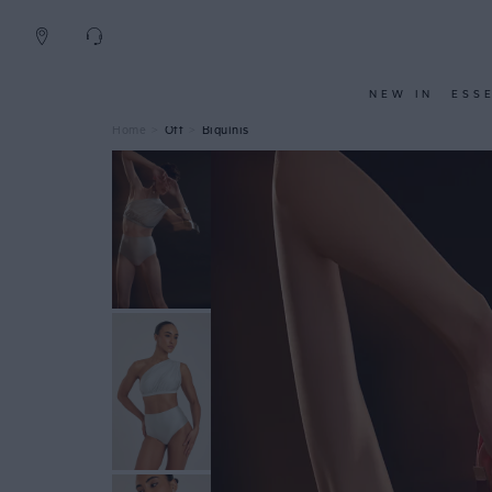
NEW IN
ESS
Off
Biquínis