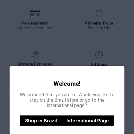
Parcelamento
Primeira Troca
em até 5x sem juros
fácil e grátis
Entrega Expressa
Giftback
nos pedidos feitos até meio
bônus de 15% para sua
dia
próxima compra
Welcome!
We noticed that you are in
. Would you like to
stay on the Brazil store or go to the
international page?
GANHE
CADASTRE-SE E
15% OFF
NA PRIMEIRA COMPRA
Shop in Brazil
International Page
*Cupom não acumulativo com outras promoções e descontos