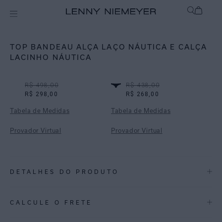
Off
Biquínis
TOP BANDEAU ALÇA LAÇO NÁUTICA E CALÇA
LACINHO NÁUTICA
R$ 498,00
R$ 438,00
R$ 298,00
R$ 268,00
Tabela de Medidas
Tabela de Medidas
Provador Virtual
Provador Virtual
DETALHES DO PRODUTO
REF:
48100795.3928_48110934.3928
CALCULE O FRETE
ESTAMPA NÁUTICA: Combina linhas livres e formas curvilíneas que