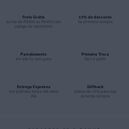
ESPECIFICAÇÕES
COLEÇÃO
:
Verão 2025
COMPOSIÇÃO
Frete Grátis
:
89% Poliamida 11% Elastano
15% de desconto
acima de R$900 ou R$450 com
na primeira compra
código de vendedora
Parcelamento
Primeira Troca
em até 5x sem juros
fácil e grátis
Entrega Expressa
Giftback
nos pedidos feitos até meio
bônus de 15% para sua
dia
próxima compra