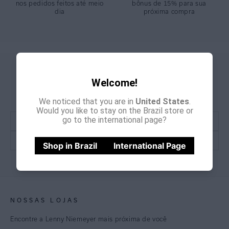
nos pedidos feitos até meio
bônus de 15% para sua
dia
próxima compra
GANHE
CADASTRE-SE E
Welcome!
15% OFF
NA PRIMEIRA COMPRA
*Cupom não acumulativo com outras promoções e descontos
We noticed that you are in
United States
.
Would you like to stay on the Brazil store or
go to the international page?
Shop in Brazil
International Page
CADASTRE-SE
NOSSAS LOJAS
Encontre a Lenny Niemeyer mais próxima de você