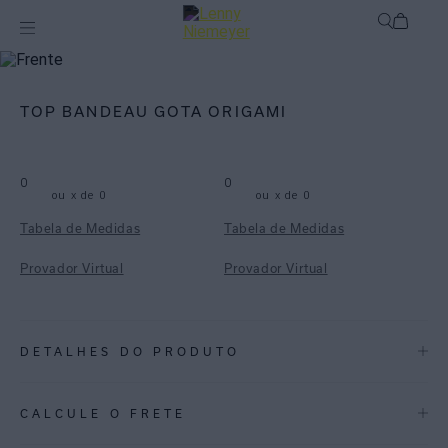
mix-and-match
Top
TOP BANDEAU GOTA ORIGAMI
0
0
ou
x de
0
ou
x de
0
Tabela de Medidas
Tabela de Medidas
Provador Virtual
Provador Virtual
DETALHES DO PRODUTO
REF:
48100827.2337
CALCULE O FRETE
Top Bandeau Gota, feito em lycra reciclada com proteção UV FPU 50+.