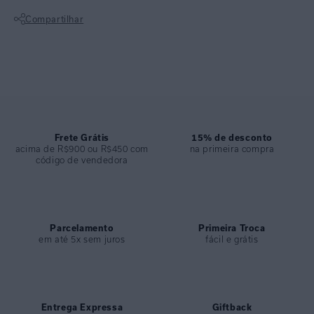
Traz sofisticação ao beachwear com o acessório metálico em banho
Compartilhar
ouro no centro do busto, formando um decote em gota delicado.
Fechamento imantado nas costas, bojo e alça removíveis garantem
Não sei meu CEP
conforto e diferentes possibilidades de uso.
ESPECIFICAÇÕES
COLEÇÃO
:
Desfile 2026
COMPOSIÇÃO
:
82% Poliamida 18%elastano
Frete Grátis
15% de desconto
acima de R$900 ou R$450 com
na primeira compra
código de vendedora
Parcelamento
Primeira Troca
em até 5x sem juros
fácil e grátis
Entrega Expressa
Giftback