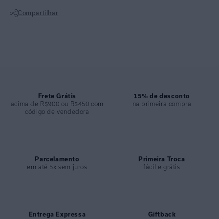
• Fechamento nas costas com acessório em U e fecho metálico no
Compartilhar
banho ouro.
• Alça e bojo removíveis, oferecendo versatilidade no uso.
Não sei meu CEP
• Clássico da marca para looks de praia e resort com acabamento
sofisticado.
ESPECIFICAÇÕES
COLEÇÃO
:
Inverno 2026
COMPOSIÇÃO
Frete Grátis
:
82% Poliamida 18%elastano
15% de desconto
acima de R$900 ou R$450 com
na primeira compra
código de vendedora
Parcelamento
Primeira Troca
em até 5x sem juros
fácil e grátis
Entrega Expressa
Giftback