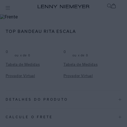
mix-and-match
Top
TOP BANDEAU RITA ESCALA
0
0
ou
x de
0
ou
x de
0
Tabela de Medidas
Tabela de Medidas
Provador Virtual
Provador Virtual
DETALHES DO PRODUTO
REF:
48100942.3938
CALCULE O FRETE
• Top bandeau em lycra reciclada com proteção UV FPU 50+.