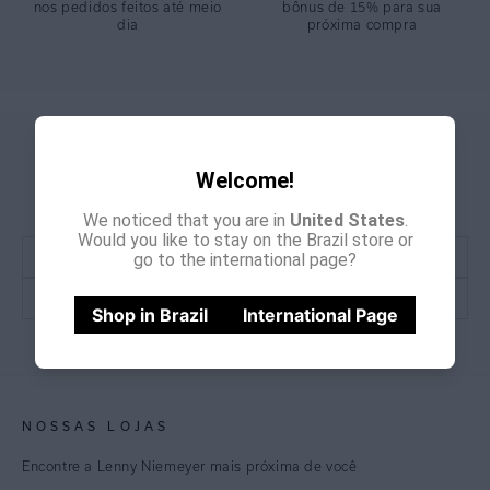
nos pedidos feitos até meio
bônus de 15% para sua
dia
próxima compra
CADASTRE-SE E
GANHE
Welcome!
15% OFF
NA PRIMEIRA COMPRA
*Cupom não acumulativo com outras promoções e descontos
We noticed that you are in
United States
.
Would you like to stay on the Brazil store or
go to the international page?
Shop in Brazil
International Page
CADASTRE-SE
NOSSAS LOJAS
Encontre a Lenny Niemeyer mais próxima de você