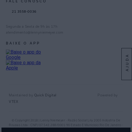
FALE CONOSCO
TikTok
21 3558-0036
Facebook
Pinterest
Segunda a Sexta de 9h às 17h
Linkedin
atendimento@lennyniemeyer.com
youtube
BAIXE O APP
Spotify
AJUDA
Quick Digital
Maintained by
Powered by
VTEX
© Copyright 2018 | Lenny Niemeyer - Razão Social Lny 2005 Indústria De
Roupas Ltda - CNPJ 07.543.288/0001-90 Estado E Municipio Rio De Janeiro -
RJ - CEP 20.920-040©