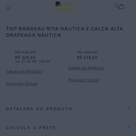
Off
Biquínis
TOP BANDEAU RITA NÁUTICA E CALÇA ALTA
DRAPEADA NÁUTICA
R$ 538,00
R$ 458,00
R$ 328,00
R$ 278,00
ou
2
x de
R$ 164,00
Tabela de Medidas
Tabela de Medidas
Provador Virtual
Provador Virtual
DETALHES DO PRODUTO
REF:
48100796.3928_48110955.3928
CALCULE O FRETE
ESTAMPA NÁUTICA: Combina linhas livres e formas curvilíneas que