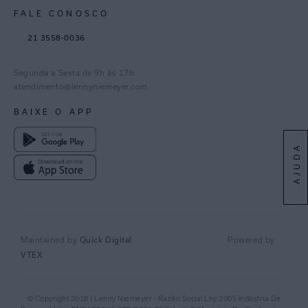
FALE CONOSCO
TikTok
21 3558-0036
Facebook
Pinterest
Segunda a Sexta de 9h às 17h
Linkedin
atendimento@lennyniemeyer.com
youtube
BAIXE O APP
Spotify
AJUDA
Quick Digital
Maintained by
Powered by
VTEX
© Copyright 2018 | Lenny Niemeyer - Razão Social Lny 2005 Indústria De