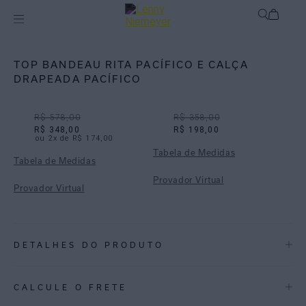
Off
Biquínis
TOP BANDEAU RITA PACÍFICO E CALÇA
DRAPEADA PACÍFICO
R$ 578,00
R$ 358,00
R$ 348,00
R$ 198,00
ou
2
x de
R$ 174,00
Tabela de Medidas
Tabela de Medidas
Provador Virtual
Provador Virtual
DETALHES DO PRODUTO
REF:
48100742.3923_ 48110879.3923
CALCULE O FRETE
ESTAMPA PACÍFICO: Um coral feito em traços soltos e pinceladas