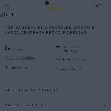
Off
Biquínis
TOP BANDEAU RITA RECYCLED BRIDÃO E
CALÇA DRAPEADA RECYCLED BRIDÃO
0
R$ 298,00
ou
x de
0
R$ 148,00
Tabela de Medidas
Tabela de Medidas
Provador Virtual
Provador Virtual
DETALHES DO PRODUTO
REF:
48100207.3816_48110314.3816
CALCULE O FRETE
Bridão: Inspirada nos lenços de seda, a estampa Bridão mistura