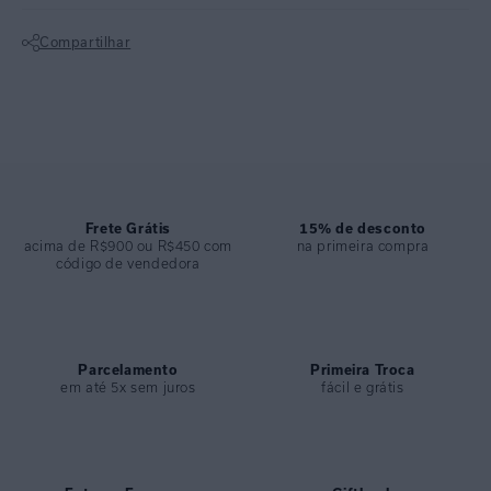
elementos de selaria com ilustrações de acessórios icônicos da
Compartilhar
marca.
Não sei meu CEP
Top bandeau com fechamento nas costas. Acessório em U e fecho de
metal com encaixe e ímã no banho ouro fosco. O top possui bojo
removível e você pode usar como preferir. A peça é confeccionada em
lycra reciclada e tem UV FPU 50 +, garantindo proteção e conforto à
pele. A estampa se destaca por proporcionar elegância à produção
dos dias quentes.
Frete Grátis
15% de desconto
acima de R$900 ou R$450 com
na primeira compra
código de vendedora
Calça com modelagem confortável e lateral drapeada. Não aperta nas
laterais, resultando em mais conforto para aproveitar os dias de sol.
Apresenta modelagem clean, que não marca o corpo. Para mais
proteção da pele, é confeccionada em lycra reciclada com UV FPU
50+. A calça drapeada é a escolha preferida da mulher moderna.
Parcelamento
Primeira Troca
em até 5x sem juros
fácil e grátis
ESPECIFICAÇÕES
COLEÇÃO
:
Verão 2025
COMPOSIÇÃO
:
84% POLIAMIDA 16% ELASTANO