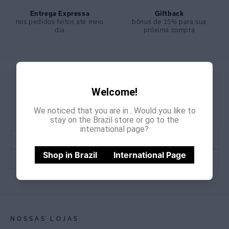
Entrega Expressa
Giftback
nos pedidos feitos até meio
bônus de 15% para sua
dia
próxima compra
Welcome!
GANHE
CADASTRE-SE E
15% OFF
NA PRIMEIRA COMPRA
We noticed that you are in
. Would you like to
*Cupom não acumulativo com outras promoções e descontos
stay on the Brazil store or go to the
international page?
Shop in Brazil
International Page
CADASTRE-SE
NOSSAS LOJAS