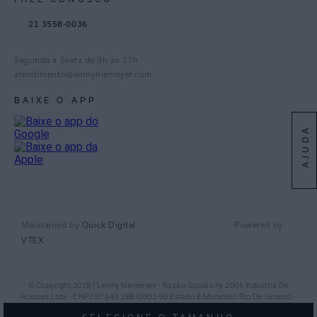
TikTok
21 3558-0036
Facebook
Pinterest
Segunda a Sexta de 9h às 17h
Linkedin
atendimento@lennyniemeyer.com
youtube
BAIXE O APP
Spotify
AJUDA
Quick Digital
Maintained by
Powered by
VTEX
© Copyright 2018 | Lenny Niemeyer - Razão Social Lny 2005 Indústria De
Roupas Ltda - CNPJ 07.543.288/0001-90 Estado E Municipio Rio De Janeiro -
RJ - CEP 20.920-040©