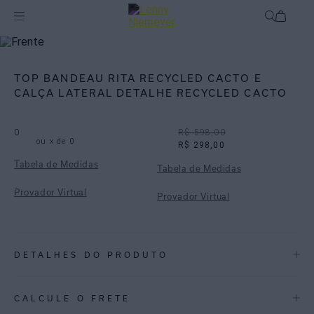
Off
Biquínis
TOP BANDEAU RITA RECYCLED CACTO E
CALÇA LATERAL DETALHE RECYCLED CACTO
0
R$ 598,00
ou
x de
0
R$ 298,00
Tabela de Medidas
Tabela de Medidas
Provador Virtual
Provador Virtual
DETALHES DO PRODUTO
REF:
48100281.3799_48110245.3799
CALCULE O FRETE
CACTO: Um tom de verde atemporal, que traz calma e leveza.