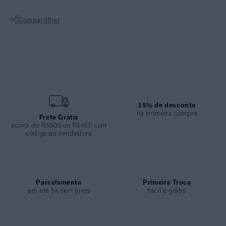
Compartilhar
Top Bandeau com detalhe, confeccionado em lycra reciclada, com
pad removível. Peça ideal para dias quentes, podendo também ser
Não sei meu CEP
usada em composições urbanas.
Calcinha de biquíni com detalhes nas laterais, confeccionado em
lycra reciclada. Peça ideal para combinações com Top da mesma
estampa Cacto.
15% de desconto
ESPECIFICAÇÕES
na primeira compra
Frete Grátis
acima de R$900 ou R$450 com
COLEÇÃO
:
Verão 2025
código de vendedora
COMPOSIÇÃO
:
84% POLIAMIDA 16% ELASTANO
Parcelamento
Primeira Troca
em até 5x sem juros
fácil e grátis