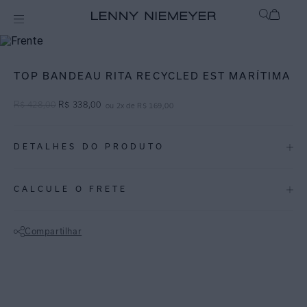
mix-and-match
Top
TOP BANDEAU RITA RECYCLED EST MARÍTIMA
R$
428
,
00
R$
338
,
00
ou
2
x de
R$
169
,
00
DETALHES DO PRODUTO
REF:
48100031.3754
CALCULE O FRETE
Marítima: Uma estampa náutica, marítima vem com a combinação
clássica de marinho e off-white.
Compartilhar
Sutiã tomara que caia, com fechamento atrás. Acessório frontal em U.
Não sei meu CEP
Peça com bojo removível e Lycra reciclada com proteção UV FPU 50+.
O sutiã bandeau traz sofisticação para a praia.