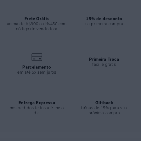
ESPECIFICAÇÕES
COLEÇÃO
:
Inverno 2024
COMPOSIÇÃO
Frete Grátis
:
82% Poliamida 18%elastano
15% de desconto
acima de R$900 ou R$450 com
na primeira compra
código de vendedora
Primeira Troca
fácil e grátis
Parcelamento
em até 5x sem juros
Entrega Expressa
Giftback
nos pedidos feitos até meio
bônus de 15% para sua
dia
próxima compra