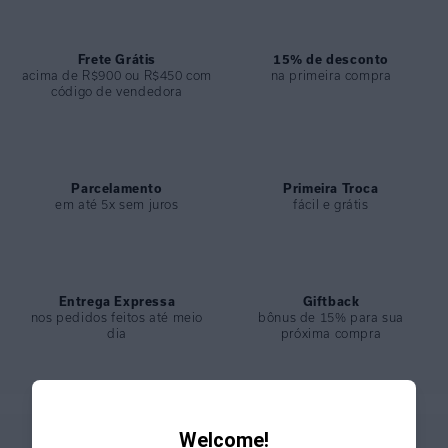
ESPECIFICAÇÕES
COLEÇÃO
:
Inverno 2024
COMPOSIÇÃO
Frete Grátis
:
84% Poliamida 16% Elastano
15% de desconto
acima de R$900 ou R$450 com
na primeira compra
código de vendedora
Parcelamento
Primeira Troca
em até 5x sem juros
fácil e grátis
Entrega Expressa
Giftback
nos pedidos feitos até meio
bônus de 15% para sua
dia
próxima compra
Welcome!