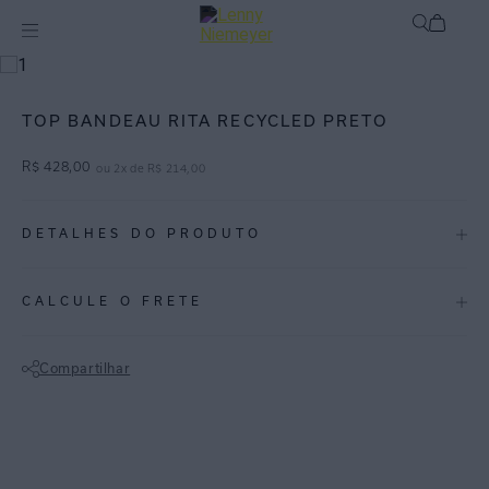
mix-and-match
Top
TOP BANDEAU RITA RECYCLED PRETO
R$
428
,
00
ou
2
x de
R$
214
,
00
DETALHES DO PRODUTO
REF:
48100092.004
CALCULE O FRETE
Atemporal e elegante, a cor preta é ideal para compor produções com
peças estampadas ou looks monocromáticos.
Compartilhar
Top Bandeau tomara que caia acessório metalizado na região do
Não sei meu CEP
peitoral acessório traz sofisticação/elegância pra peça. Feita de lycra
bio FPU 50+ com bojo removível.