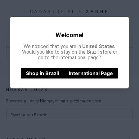
GANHE
CADASTRE-SE E
15% OFF
NA PRIMEIRA COMPRA
*Cupom não acumulativo com outras promoções e descontos
Welcome!
We noticed that you are in
United States
.
Would you like to stay on the Brazil store or
go to the international page?
CADASTRE-SE
Shop in Brazil
International Page
NOSSAS LOJAS
Encontre a Lenny Niemeyer mais próxima de você
Escolha seu Estado
São Paulo