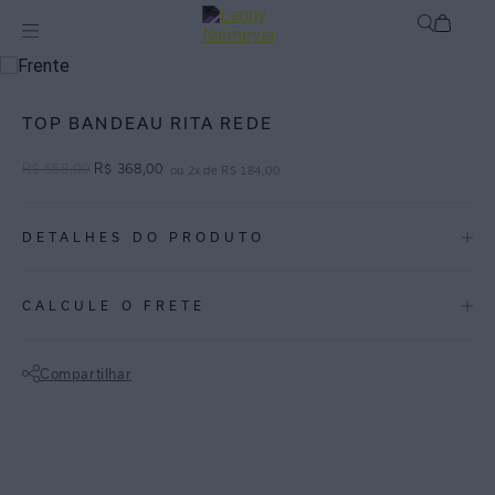
mix-and-match
Top
TOP BANDEAU RITA REDE
R$
558
,
00
R$
368
,
00
ou
2
x de
R$
184
,
00
DETALHES DO PRODUTO
REF:
48100948.3947
CALCULE O FRETE
ESPECIFICAÇÕES
COLEÇÃO
:
Inverno 2026
Compartilhar
COMPOSIÇÃO
:
82% Poliamida 18%elastano
Não sei meu CEP