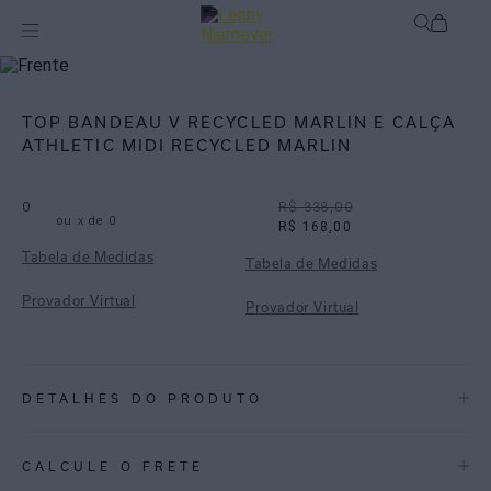
Off
Biquínis
TOP BANDEAU V RECYCLED MARLIN E CALÇA
ATHLETIC MIDI RECYCLED MARLIN
0
R$ 338,00
ou
x de
0
R$ 168,00
Tabela de Medidas
Tabela de Medidas
Provador Virtual
Provador Virtual
DETALHES DO PRODUTO
REF:
48100006.3750_48110006.3750
CALCULE O FRETE
Marlin: Releitura de uma das estampas do desfile comemorativo de 20