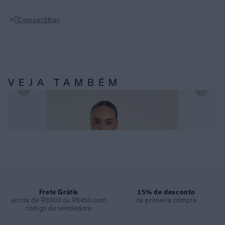
anos da marca, a estampa Marlin lembra uma espinha de peixe
Compartilhar
localizada.
Não sei meu CEP
Sutiã tomara que caia com estampa localizada, com fechamento atrás.
Acessório em V e fecho com encaixe e ímã. Possui bojo removível.
Lycra reciclada com proteção UV FPU 50+. O sutiã bandeau traz
sofisticação para a praia.
VEJA TAMBÉM
Calcinha de biquíni midi com estampa localizada, feita com costura
embutida, trazendo conforto para os dias de sol. Lycra touch
TOP MEIA TAÇA RECYCLED LÍRIOS E CALÇA ATHLETIC MIDI
biodegradável com proteção UV FPU 50+.
RECYCLED LÍRIOS
ESPECIFICAÇÕES
COLEÇÃO
:
Inverno 2024
COMPOSIÇÃO
:
84% POLIAMIDA 16% ELASTANO
Frete Grátis
15% de desconto
acima de R$900 ou R$450 com
na primeira compra
código de vendedora