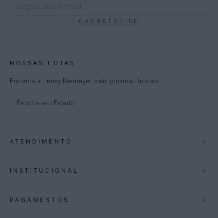
CADASTRE-SE
NOSSAS LOJAS
Encontre a Lenny Niemeyer mais próxima de você
Escolha seu Estado
São Paulo
+
ATENDIMENTO
Rio de Janeiro
Minas Gerais
Contato
+
INSTITUCIONAL
Trocas e Devoluções
Espirito Santo
Termos de Uso
A Marca
+
PAGAMENTOS
Bahia
Perguntas Frequentes
Lojas