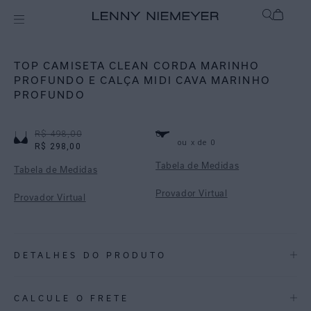
Off
Biquínis
TOP CAMISETA CLEAN CORDA MARINHO
PROFUNDO E CALÇA MIDI CAVA MARINHO
PROFUNDO
R$ 498,00
0
ou
x de
0
R$ 298,00
Tabela de Medidas
Tabela de Medidas
Provador Virtual
Provador Virtual
DETALHES DO PRODUTO
REF:
48100762.3922_ 48110900.3922
CALCULE O FRETE