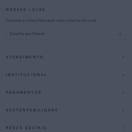
NOSSAS LOJAS
Encontre a Lenny Niemeyer mais próxima de você
Escolha seu Estado
São Paulo
+
ATENDIMENTO
Rio de Janeiro
Minas Gerais
Contato
+
INSTITUCIONAL
Trocas e Devoluções
Espirito Santo
Termos de Uso
A Marca
+
PAGAMENTOS
Bahia
Perguntas Frequentes
Lojas
Pernambuco
Personal Shoppper
Multimarcas
+
SUSTENTABILIDADE
Cashback
International
Distrito Federal
Política de Privacidade
Blog Mundo Lenny
Biowear
+
REDES SOCIAIS
Goiás