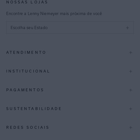
NOSSAS LOJAS
Encontre a Lenny Niemeyer mais próxima de você
Escolha seu Estado
São Paulo
+
ATENDIMENTO
Rio de Janeiro
Minas Gerais
Contato
+
INSTITUCIONAL
Trocas e Devoluções
Espirito Santo
Termos de Uso
A Marca
+
PAGAMENTOS
Bahia
Perguntas Frequentes
Lojas
Pernambuco
Personal Shoppper
Multimarcas
+
SUSTENTABILIDADE
Cashback
International
Distrito Federal
Política de Privacidade
Blog Mundo Lenny
Biowear
+
REDES SOCIAIS
Goiás
Trabalhe Conosco
Feito no Brasil