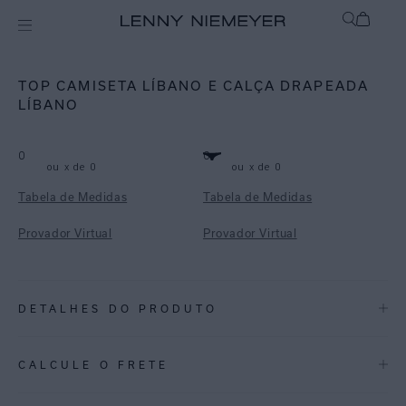
Off
Infantil
TOP CAMISETA LÍBANO E CALÇA DRAPEADA
LÍBANO
0
0
ou
x de
0
ou
x de
0
Tabela de Medidas
Tabela de Medidas
Provador Virtual
Provador Virtual
DETALHES DO PRODUTO
REF:
09110009.3870_09100011.3870
CALCULE O FRETE
LÍBANO: Uma estampa menor que une elementos étnicos com um
geométrico moderno num fundo off.