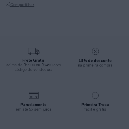
Compartilhar
Top camiseta em lycra texturizada, com alças paralelas e detalhe de
Não sei meu CEP
argolinha. Adapta-se com charme e conforto oferecendo segurança
para a criança em passeios na praia.
Calça drapeada em lycra texturizada. Possui largura média com as
laterais drapeadas. Elaborada com atenção aos detalhes, proporciona
conforto ideal para a criança brincar à vontade na praia durante os
momentos de lazer.
Frete Grátis
15% de desconto
acima de R$900 ou R$450 com
na primeira compra
código de vendedora
ESPECIFICAÇÕES
COLEÇÃO
:
Inverno 2025
COMPOSIÇÃO
:
84% POLIAMIDA 16% ELASTANO
Parcelamento
Primeira Troca
em até 5x sem juros
fácil e grátis