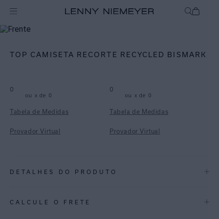
mix-and-match
Top
TOP CAMISETA RECORTE RECYCLED BISMARK
0
0
ou
x de
0
ou
x de
0
Tabela de Medidas
Tabela de Medidas
Provador Virtual
Provador Virtual
DETALHES DO PRODUTO
REF:
48100412.3840
CALCULE O FRETE
Bismark: Uma estampa de folhagens pintadas, trazendo o tom de