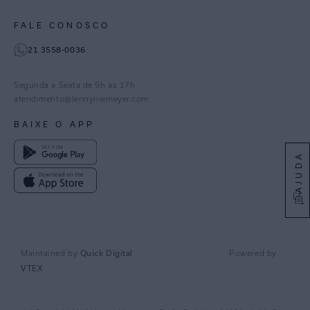
Paraná
Gestão de Cookies
Instagram
FALE CONOSCO
TikTok
21 3558-0036
Facebook
Pinterest
Segunda a Sexta de 9h às 17h
Linkedin
atendimento@lennyniemeyer.com
youtube
BAIXE O APP
Spotify
AJUDA
Quick Digital
Maintained by
Powered by
VTEX