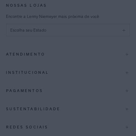
NOSSAS LOJAS
Encontre a Lenny Niemeyer mais próxima de você
Escolha seu Estado
São Paulo
+
ATENDIMENTO
Rio de Janeiro
Minas Gerais
Contato
+
INSTITUCIONAL
Trocas e Devoluções
Espirito Santo
Termos de Uso
A Marca
+
PAGAMENTOS
Bahia
Perguntas Frequentes
Lojas
Pernambuco
Personal Shoppper
Multimarcas
+
SUSTENTABILIDADE
Cashback
International
Distrito Federal
Política de Privacidade
Blog Mundo Lenny
Biowear
+
REDES SOCIAIS
Goiás
Trabalhe Conosco
Feito no Brasil