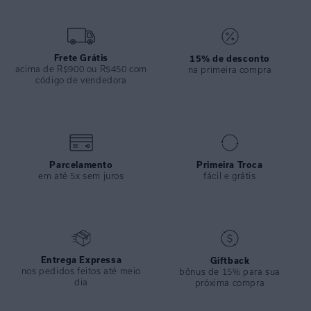
COLEÇÃO
:
Inverno 2024
COMPOSIÇÃO
:
82% Poliamida 18%elastano
Frete Grátis
15% de desconto
acima de R$900 ou R$450 com
na primeira compra
código de vendedora
Parcelamento
Primeira Troca
em até 5x sem juros
fácil e grátis
Entrega Expressa
Giftback
nos pedidos feitos até meio
bônus de 15% para sua
dia
próxima compra