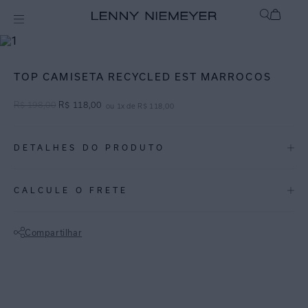
mix-and-match
Top
TOP CAMISETA RECYCLED EST MARROCOS
R$
198
,
00
R$
118
,
00
ou
1
x de
R$
118
,
00
DETALHES DO PRODUTO
REF:
09110002.3753
CALCULE O FRETE
Marrocos: Inspirada nos azulejos marroquinos, a estampa Marrocos é
um geométrico em tons de marinho e canela.
Compartilhar
Top infantil com decote quadrado tipo camiseta. Estampa localizada e
Não sei meu CEP
bojo removível. Lycra reciclada com proteção UV FPU 50+.
ESPECIFICAÇÕES