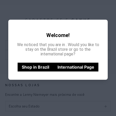
GANHE
CADASTRE-SE E
15% OFF
NA PRIMEIRA COMPRA
*Cupom não acumulativo com outras promoções e descontos
Welcome!
We noticed that you are in
. Would you like to
stay on the Brazil store or go to the
international page?
CADASTRE-SE
Shop in Brazil
International Page
NOSSAS LOJAS
Encontre a Lenny Niemeyer mais próxima de você
Escolha seu Estado