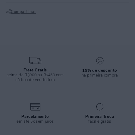
anos da marca, a estampa Marlin lembra uma espinha de peixe
Compartilhar
localizada.
Não sei meu CEP
Top com decote quadrado. Estampa localizada e bojo removível. Lycra
reciclada com proteção UV FPU 50+. O top camiseta é ideal para
transitar da praia ou piscina para ocasiões urbanas. Aposte em uma
sobreposição para o pós-praia.
Hot pants com estampa localizada, feita com costura embutida,
trazendo conforto. Lycra reciclada com proteção UV FPU 50+.
Frete Grátis
15% de desconto
acima de R$900 ou R$450 com
na primeira compra
código de vendedora
ESPECIFICAÇÕES
COLEÇÃO
:
Inverno 2024
COMPOSIÇÃO
:
84% POLIAMIDA 16% ELASTANO
Parcelamento
Primeira Troca
em até 5x sem juros
fácil e grátis