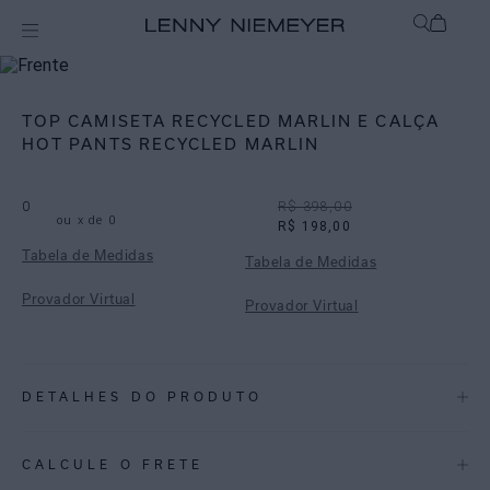
Off
Biquínis
TOP CAMISETA RECYCLED MARLIN E CALÇA
HOT PANTS RECYCLED MARLIN
0
R$ 398,00
ou
x de
0
R$ 198,00
Tabela de Medidas
Tabela de Medidas
Provador Virtual
Provador Virtual
DETALHES DO PRODUTO
REF:
48100002.3750_48110005.3750
CALCULE O FRETE
Marlin: Releitura de uma das estampas do desfile comemorativo de 20