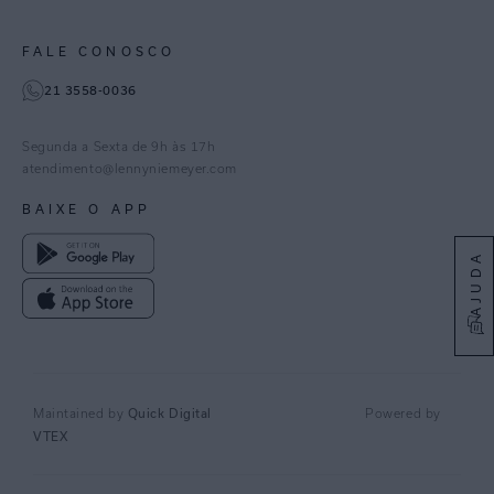
Paraná
Gestão de Cookies
Instagram
FALE CONOSCO
TikTok
21 3558-0036
Facebook
Pinterest
Segunda a Sexta de 9h às 17h
Linkedin
atendimento@lennyniemeyer.com
youtube
BAIXE O APP
Spotify
AJUDA
Maintained by
Quick Digital
Powered by
VTEX