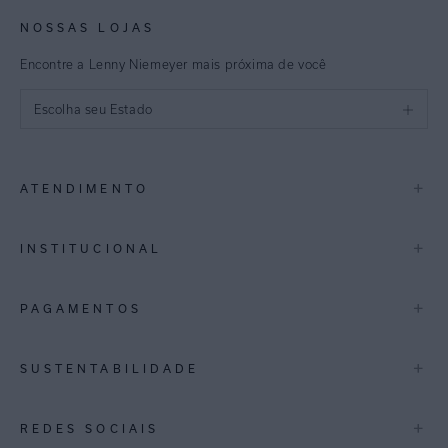
NOSSAS LOJAS
Encontre a Lenny Niemeyer mais próxima de você
Escolha seu Estado
São Paulo
+
ATENDIMENTO
Rio de Janeiro
Minas Gerais
Contato
+
INSTITUCIONAL
Trocas e Devoluções
Espirito Santo
Termos de Uso
A Marca
+
PAGAMENTOS
Bahia
Perguntas Frequentes
Lojas
Pernambuco
Personal Shoppper
Multimarcas
+
SUSTENTABILIDADE
Cashback
International
Distrito Federal
Política de Privacidade
Blog Mundo Lenny
Biowear
+
REDES SOCIAIS
Goiás
Trabalhe Conosco
Feito no Brasil