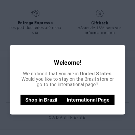
Entrega Expressa
Giftback
nos pedidos feitos até meio
bônus de 15% para sua
dia
próxima compra
Welcome!
CADASTRE-SE E
GANHE
We noticed that you are in
United States
.
15% OFF
NA PRIMEIRA COMPRA
Would you like to stay on the Brazil store or
*Cupom não acumulativo com outras promoções e descontos
go to the international page?
Shop in Brazil
International Page
CADASTRE-SE