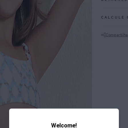
REF:
09110016
CALCULE 
ESPECIFI
COLEÇÃO
:
Compartilha
COMPOSI
Não sei meu CE
Welcome!