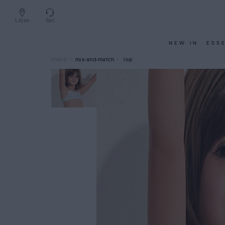
Lojas
Sac
NEW IN
ESS
mix-and-match
Top