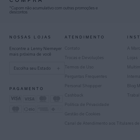
*Cupom não acumulativo com outras promoções e
descontos
NOSSAS LOJAS
ATENDIMENTO
INS
Contato
A Mar
Encontre a Lenny Niemeyer
mais próxima de você
Trocas e Devoluções
Lojas
Termos de Uso
Multi
Escolha seu Estado
Perguntas Frequentes
Intern
São Paulo
Personal Shoppper
Blog 
PAGAMENTO
Rio de Janeiro
Cashback
Traba
Política de Privacidade
Minas Gerais
Gestão de Cookies
Espírito Santo
Canal de Atendimento aos Títulares d
Bahia