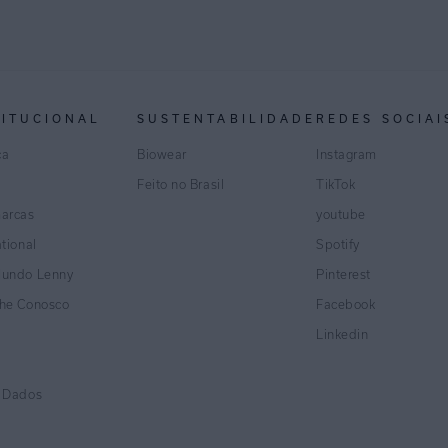
TITUCIONAL
SUSTENTABILIDADE
REDES SOCIAI
ca
Biowear
Instagram
Feito no Brasil
TikTok
marcas
youtube
ational
Spotify
Mundo Lenny
Pinterest
lhe Conosco
Facebook
Linkedin
e Dados