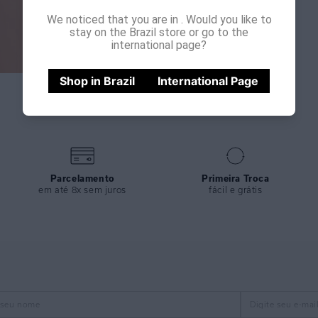
We noticed that you are in
. Would you like to
stay on the Brazil store or go to the
international page?
Shop in Brazil
International Page
Parcelamento
Primeira Troca
em até 8x sem juros
fácil e grátis