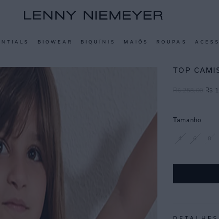
ENTIALS
BIOWEAR
BIQUÍNIS
MAIÔS
ROUPAS
ACES
TOP CAMI
R$
258
,
00
R$
1
Tamanho
4
6
8
DETALHES