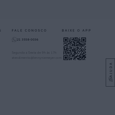
S
FALE CONOSCO
BAIXE O APP
21 3558-0036
Segunda a Sexta de 9h às 17h
atendimento@lennyniemeyer.com
AJUDA