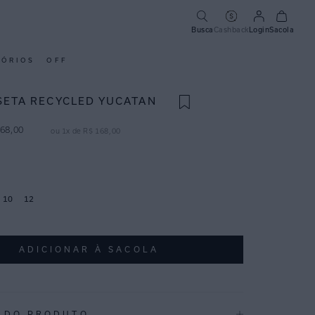
Busca
Cashback
Login
Sacola
SÓRIOS
OFF
SETA RECYCLED YUCATAN
68
,
00
ou
1
x de
R$
168
,
00
10
12
ADICIONAR À SACOLA
 DO PRODUTO