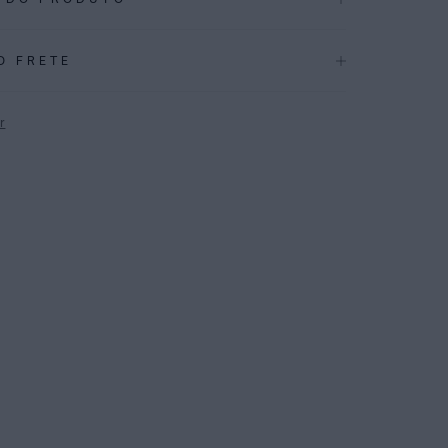
.3939
O FRETE
CAÇÕES
Inverno 2026
r
ÇÃO
:
82% Poliamida 18%elastano
P