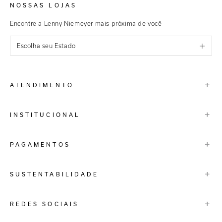
NOSSAS LOJAS
Encontre a Lenny Niemeyer mais próxima de você
Escolha seu Estado
São Paulo
+
ATENDIMENTO
Rio de Janeiro
Minas Gerais
Contato
+
INSTITUCIONAL
Trocas e Devoluções
Espirito Santo
Termos de Uso
A Marca
+
PAGAMENTOS
Bahia
Perguntas Frequentes
Lojas
Pernambuco
Personal Shoppper
Multimarcas
+
SUSTENTABILIDADE
Cashback
International
Distrito Federal
Política de Privacidade
Blog Mundo Lenny
Biowear
+
REDES SOCIAIS
Goiás
Trabalhe Conosco
Feito no Brasil