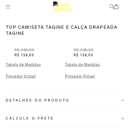
Off
Infantil
TOP CAMISETA TAGINE E CALÇA DRAPEADA
TAGINE
R$ 238,00
R$ 238,00
R$ 158,00
R$ 158,00
Tabela de Medidas
Tabela de Medidas
Provador Virtual
Provador Virtual
DETALHES DO PRODUTO
REF:
09110015.3926_09100018.3926
CALCULE O FRETE
TOP CAMISETA (INFANTIL)