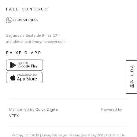
Paraná
Gestão de Cookies
Instagram
FALE CONOSCO
TikTok
21 3558-0036
Facebook
Pinterest
Segunda a Sexta de 9h às 17h
Linkedin
atendimento@lennyniemeyer.com
youtube
BAIXE O APP
Spotify
AJUDA
Maintained by
Quick Digital
Powered by
VTEX
© Copyright 2018 | Lenny Niemeyer - Razão Social Lny 2005 Indústria De