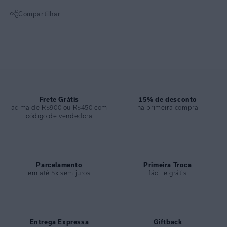
COLEÇÃO
:
Inverno 2026
Compartilhar
COMPOSIÇÃO
:
92,3% Poliamida - 7,7% Elastano
Não sei meu CEP
Frete Grátis
15% de desconto
acima de R$900 ou R$450 com
na primeira compra
código de vendedora
Parcelamento
Primeira Troca
em até 5x sem juros
fácil e grátis
Entrega Expressa
Giftback