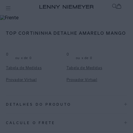
mix-and-match
Top
TOP CORTININHA DETALHE AMARELO MANGO
0
0
ou
x de
0
ou
x de
0
Tabela de Medidas
Tabela de Medidas
Provador Virtual
Provador Virtual
DETALHES DO PRODUTO
REF:
48100909.3958
CALCULE O FRETE
ESPECIFICAÇÕES