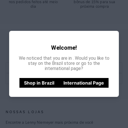
nos pedidos feitos até meio
bônus de 15% para sua
dia
próxima compra
GANHE
CADASTRE-SE E
Welcome!
15% OFF
NA PRIMEIRA COMPRA
*Cupom não acumulativo com outras promoções e descontos
We noticed that you are in
. Would you like to
stay on the Brazil store or go to the
international page?
Shop in Brazil
International Page
CADASTRE-SE
NOSSAS LOJAS
Encontre a Lenny Niemeyer mais próxima de você