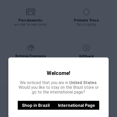
COMPOSIÇÃO
:
82% Poliamida 18%elastano
Parcelamento
Primeira Troca
em até 5x sem juros
fácil e grátis
Entrega Expressa
Giftback
nos pedidos feitos até meio
bônus de 15% para sua
dia
próxima compra
Welcome!
We noticed that you are in
United States
.
Would you like to stay on the Brazil store or
go to the international page?
GANHE
CADASTRE-SE E
15% OFF
NA PRIMEIRA COMPRA
Shop in Brazil
International Page
*Cupom não acumulativo com outras promoções e descontos