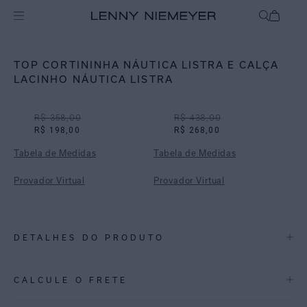
Off
Biquínis
TOP CORTININHA NÁUTICA LISTRA E CALÇA
LACINHO NÁUTICA LISTRA
R$ 358,00
R$ 438,00
R$ 198,00
R$ 268,00
Tabela de Medidas
Tabela de Medidas
Provador Virtual
Provador Virtual
DETALHES DO PRODUTO
REF:
48100818.3930_ 48110923.3930
CALCULE O FRETE
ESTAMPA NÁUTICA LISTRA: Combina listras aquareladas vermelhas