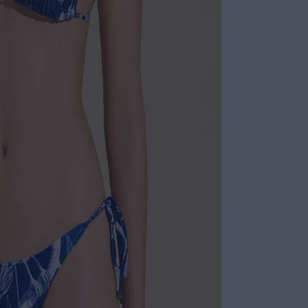
Não sei meu CE
Top em lycra r
cortininha alon
reguláveis que 
e clássico, é id
prático.
Calça em lycra 
lacinho alongad
charmosa e deli
quentes.
ESPECIFI
COLEÇÃO
:
COMPOSI