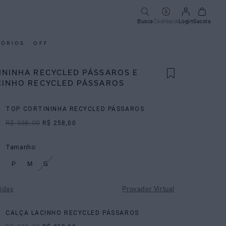
Busca
Cashback
Login
Sacola
SÓRIOS
OFF
ININHA RECYCLED PÁSSAROS E
CINHO RECYCLED PÁSSAROS
TOP CORTININHA RECYCLED PÁSSAROS
R$ 338,00
R$ 258,00
Tamanho:
P
M
G
idas
Provador Virtual
CALÇA LACINHO RECYCLED PÁSSAROS