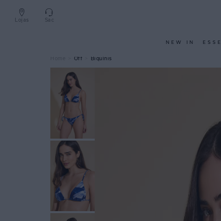
Lojas
Sac
NEW IN
ESS
Off
Biquínis