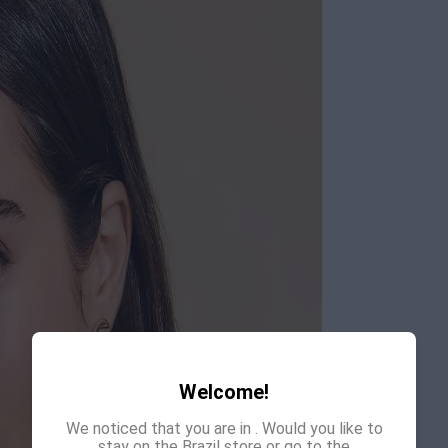
Welcome!
We noticed that you are in
. Would you like to
stay on the Brazil store or go to the