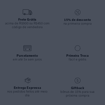
ESPECIFICAÇÕES
COLEÇÃO
:
Alto Verão 2025
COMPOSIÇÃO
:
84% Poliamida 16% Elastano
Frete Grátis
15% de desconto
acima de R$900 ou R$450 com
na primeira compra
código de vendedora
Parcelamento
Primeira Troca
em até 5x sem juros
fácil e grátis
Entrega Expressa
Giftback
nos pedidos feitos até meio
bônus de 15% para sua
dia
próxima compra