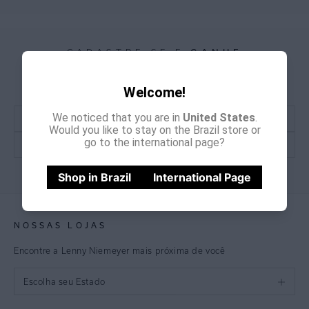
CADASTRE-SE E
GANHE
15% OFF
NA PRIMEIRA COMPRA
*Cupom não acumulativo com outras promoções e descontos
Welcome!
We noticed that you are in
United States
.
Would you like to stay on the Brazil store or
go to the international page?
CADASTRE-SE
Shop in Brazil
International Page
NOSSAS LOJAS
Encontre a Lenny Niemeyer mais próxima de você
Escolha seu Estado