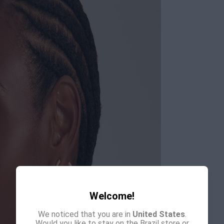
Welcome!
We noticed that you are in
United States
.
Would you like to stay on the Brazil store or