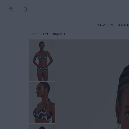
NEW IN
ESS
Off
Biquínis