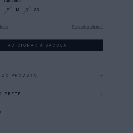
Tamanho:
P
M
G
GG
idas
Provador Virtual
ADICIONAR À SACOLA
 DO PRODUTO
.3826_48110250.3826
O FRETE
stampa clássica de verão, o Chevron surge em um bicolor
, iluminado por toques de rosa berry.
r
spaçamento entre bojos, com franzido lateral que permite
P
tura do busto. As alças são versáteis, podendo ser presas