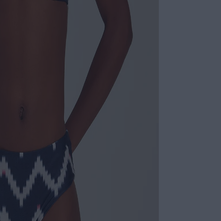
nas costas ou 
confeccionado e
estilo, conforto
Calça alta extr
nem aperta, pro
lycra reciclada
conforto, liber
ESPECIFI
COLEÇÃO
:
COMPOSI