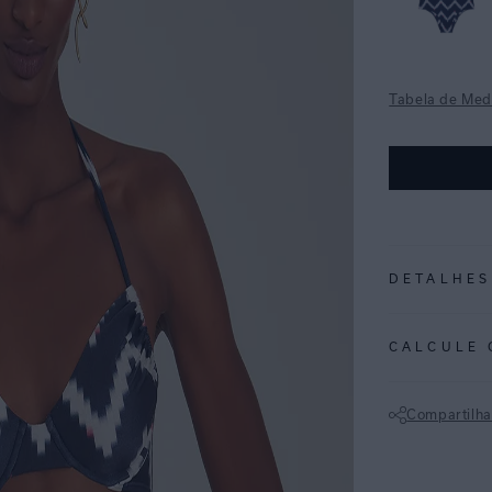
Tabela de Med
DETALHES
REF:
48100214
CALCULE 
CHEVRON: Uma e
de marinho e off
Compartilha
Top com aro e e
Não sei meu CE
ajustar a cober