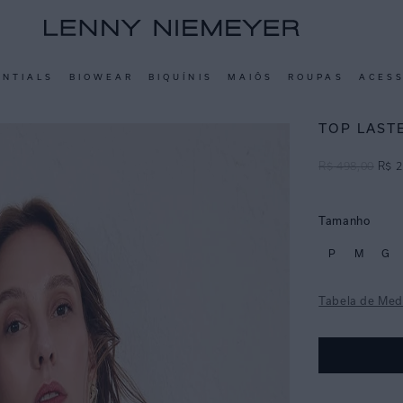
ENTIALS
BIOWEAR
BIQUÍNIS
MAIÔS
ROUPAS
ACES
TOP LAST
R$
498
,
00
R$
2
Tamanho
P
M
G
Tabela de Med