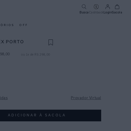
Busca
Cashback
Login
Sacola
SÓRIOS
OFF
EX PORTO
98
,
00
ou
1
x de
R$
298
,
00
idas
Provador Virtual
ADICIONAR À SACOLA