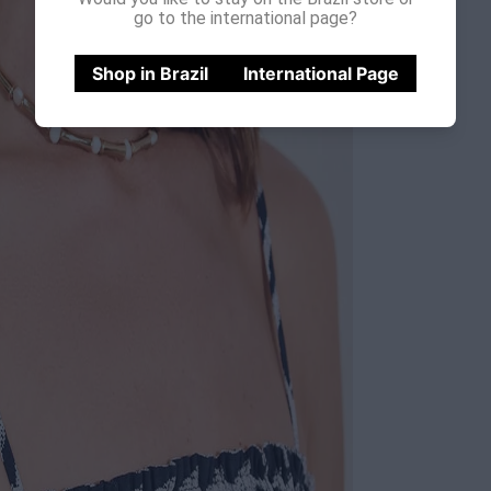
go to the international page?
Shop in Brazil
International Page