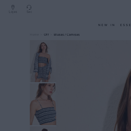
Lojas
Sac
NEW IN
ESS
Off
Blusas / Camisas