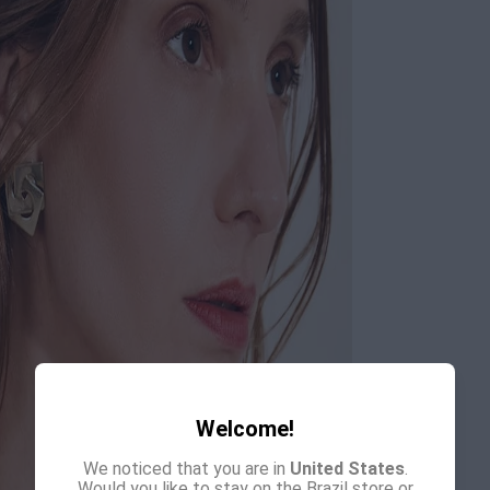
Welcome!
We noticed that you are in
United States
.
Would you like to stay on the Brazil store or