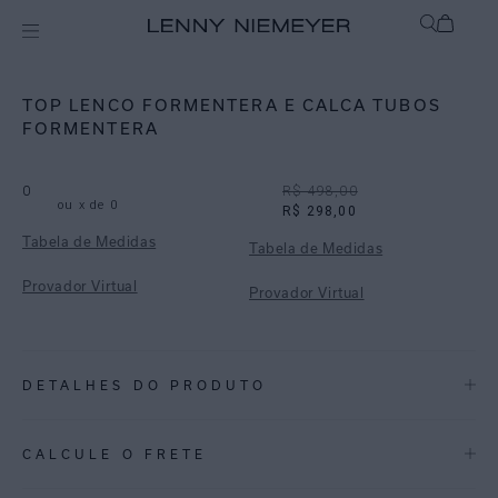
Off
Biquínis
TOP LENCO FORMENTERA E CALCA TUBOS
FORMENTERA
0
R$ 498,00
ou
x de
0
R$ 298,00
Tabela de Medidas
Tabela de Medidas
Provador Virtual
Provador Virtual
DETALHES DO PRODUTO
REF:
48100694.2219_48110816.2219
CALCULE O FRETE
ESTAMPA FORMENTERA: Tie Dye de padrões orgânicos nas cores