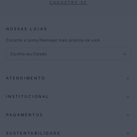
CADASTRE-SE
NOSSAS LOJAS
Encontre a Lenny Niemeyer mais próxima de você
Escolha seu Estado
São Paulo
+
ATENDIMENTO
Rio de Janeiro
Minas Gerais
Contato
+
INSTITUCIONAL
Trocas e Devoluções
Espirito Santo
Termos de Uso
A Marca
+
PAGAMENTOS
Bahia
Perguntas Frequentes
Lojas
Pernambuco
Personal Shoppper
Multimarcas
+
SUSTENTABILIDADE