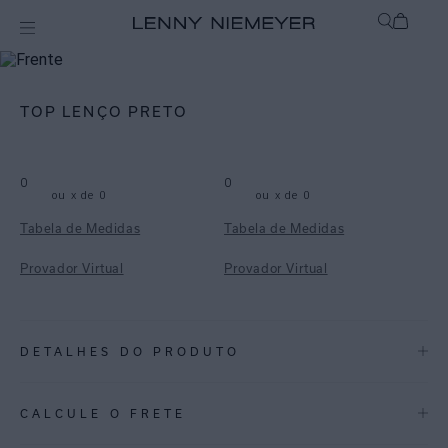
mix-and-match
Top
TOP LENÇO PRETO
0
0
ou
x de
0
ou
x de
0
Tabela de Medidas
Tabela de Medidas
Provador Virtual
Provador Virtual
DETALHES DO PRODUTO
REF:
48100165.004
CALCULE O FRETE
PRETO: Atemporal e elegante, é a cor ideal para compor produções