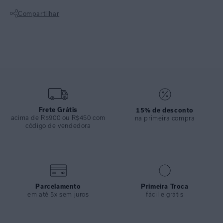
com peças estampadas ou looks monocromáticos.
Compartilhar
Top lenço em lycra reciclada com proteção uv fpu 50+. Possui detalhe
Não sei meu CEP
de tubos em metal no banho ouro que permitem ajustar a largura do
top. Versátil e sofisticado, com bojo removível para ajuste
personalizado é uma excelente escolha para ambientes resort ou lazer
na praia.
ESPECIFICAÇÕES
COLEÇÃO
:
Basica
Frete Grátis
15% de desconto
acima de R$900 ou R$450 com
na primeira compra
COMPOSIÇÃO
:
84% Poliamida 16% Elastano
código de vendedora
Parcelamento
Primeira Troca
em até 5x sem juros
fácil e grátis