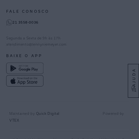
Paraná
Gestão de Cookies
Instagram
FALE CONOSCO
TikTok
21 3558-0036
Facebook
Pinterest
Segunda a Sexta de 9h às 17h
Linkedin
atendimento@lennyniemeyer.com
youtube
BAIXE O APP
Spotify
AJUDA
Quick Digital
Maintained by
Powered by
VTEX