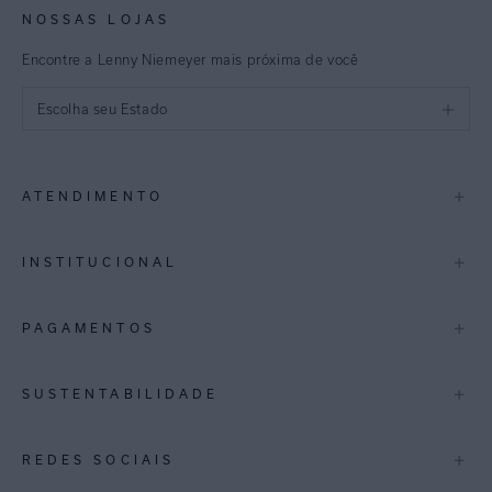
NOSSAS LOJAS
Encontre a Lenny Niemeyer mais próxima de você
Escolha seu Estado
São Paulo
+
ATENDIMENTO
Rio de Janeiro
Minas Gerais
Contato
+
INSTITUCIONAL
Trocas e Devoluções
Espirito Santo
Termos de Uso
A Marca
+
PAGAMENTOS
Bahia
Perguntas Frequentes
Lojas
Pernambuco
Personal Shoppper
Multimarcas
+
SUSTENTABILIDADE
Cashback
International
Distrito Federal
Política de Privacidade
Blog Mundo Lenny
Biowear
+
REDES SOCIAIS
Goiás
Trabalhe Conosco
Feito no Brasil