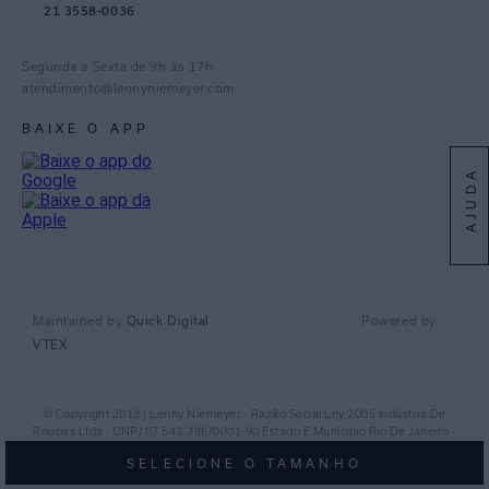
21 3558-0036
Facebook
Pinterest
Segunda a Sexta de 9h às 17h
Linkedin
atendimento@lennyniemeyer.com
youtube
BAIXE O APP
Spotify
AJUDA
Quick Digital
Maintained by
Powered by
VTEX
© Copyright 2018 | Lenny Niemeyer - Razão Social Lny 2005 Indústria De
Roupas Ltda - CNPJ 07.543.288/0001-90 Estado E Municipio Rio De Janeiro -
RJ - CEP 20.920-040©
SELECIONE O TAMANHO