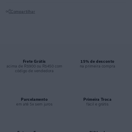
elementos de selaria com ilustrações de acessórios icônicos da
Compartilhar
marca.
Não sei meu CEP
Top com modelagem lenço e bojo removível para mais funcionalidade
da peça. O top se destaca pelo detalhe de tubos em metal na pintura
ouro fosco que possibilitam ajustar a largura do sutiã, garantindo
mais conforto e comodidade na hora do banho de mar.
Confeccionado em lycra reciclada, o top lenço possui UV FPU 50+,
para você usar munindo-se de proteção contra os raios solares.
Frete Grátis
15% de desconto
acima de R$900 ou R$450 com
na primeira compra
código de vendedora
Calça com acessórios de tubos em metal na pintura ouro fosco que
permitem ajuste à peça, para mais conforto e elegância à mulher. Toda
dupla em lycra reciclada garantindo um acabamento clean e
confortável. Além disso, o tecido possui proteção UV FPU 50+, para
mais proteção à pele.
Parcelamento
Primeira Troca
em até 5x sem juros
fácil e grátis
ESPECIFICAÇÕES
COLEÇÃO
:
Verão 2025
COMPOSIÇÃO
:
84% POLIAMIDA 16% ELASTANO