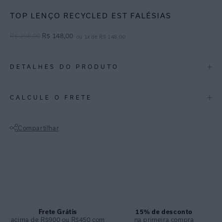
TOP LENÇO RECYCLED EST FALÉSIAS
R$
298
,
00
R$
148
,
00
ou
1
x de
R$
148
,
00
DETALHES DO PRODUTO
REF:
48100022.3752
CALCULE O FRETE
Falésias: Um abstrato inspirado no movimento das areias, a estampa
Falésias combina o fundo ameixa com tons de dourado.
Compartilhar
Top lenço com acessório de metal em suas alças que permite
Não sei meu CEP
regulagem da cobertura. Peça com bojo removível e Lycra reciclada
FPU 50+.
ESPECIFICAÇÕES
COLEÇÃO
:
Inverno 2024
COMPOSIÇÃO
Frete Grátis
:
82% Poliamida 18%elastano
15% de desconto
acima de R$900 ou R$450 com
na primeira compra