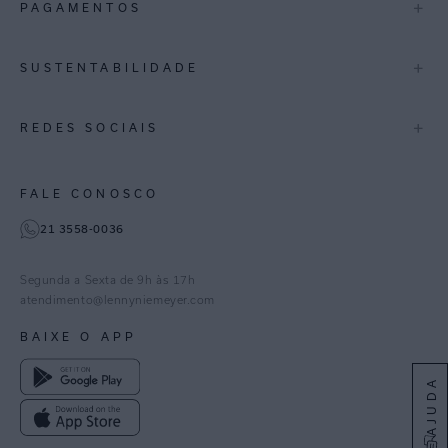
+
PAGAMENTOS
Bahia
Perguntas Frequentes
Lojas
Pernambuco
Personal Shoppper
Multimarcas
+
SUSTENTABILIDADE
Cashback
International
Distrito Federal
Política de Privacidade
Blog Mundo Lenny
Biowear
+
REDES SOCIAIS
Goiás
Trabalhe Conosco
Feito no Brasil
Paraná
Gestão de Cookies
Instagram
FALE CONOSCO
TikTok
21 3558-0036
Facebook
Pinterest
Segunda a Sexta de 9h às 17h
Linkedin
atendimento@lennyniemeyer.com
youtube
BAIXE O APP
Spotify
AJUDA