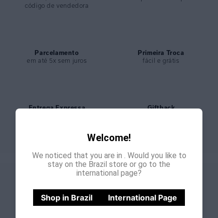
código de vendedora
Parcelamento
Primeira Troca
em até 5x sem juros
fácil e grátis
Entrega Expressa
Giftback
nos pedidos feitos até meio
bônus de 15% para sua
dia
próxima compra
Welcome!
We noticed that you are in
. Would you like to
stay on the Brazil store or go to the
international page?
GANHE
CADASTRE-SE E
15% OFF
NA PRIMEIRA COMPRA
Shop in Brazil
International Page
*Cupom não acumulativo com outras promoções e descontos