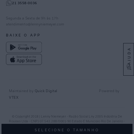
21 3558-0036
Facebook
Pinterest
Segunda a Sexta de 9h às 17h
Linkedin
atendimento@lennyniemeyer.com
youtube
BAIXE O APP
Spotify
AJUDA
Quick Digital
Maintained by
Powered by
VTEX
© Copyright 2018 | Lenny Niemeyer - Razão Social Lny 2005 Indústria De
Roupas Ltda - CNPJ 07.543.288/0001-90 Estado E Municipio Rio De Janeiro -
RJ - CEP 20.920-040©
SELECIONE O TAMANHO