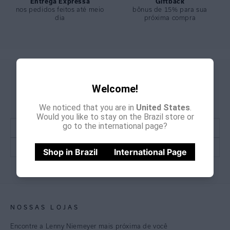
Entrega Expressa
Giftback
nos pedidos feitos até meio
bônus de 15% para sua
dia
próxima compra
GANHE
CADASTRE-SE E
Welcome!
15% OFF
NA PRIMEIRA COMPRA
*Cupom não acumulativo com outras promoções e descontos
We noticed that you are in
United States
.
Would you like to stay on the Brazil store or
go to the international page?
Shop in Brazil
International Page
CADASTRE-SE
NOSSAS LOJAS
Encontre a Lenny Niemeyer mais próxima de você