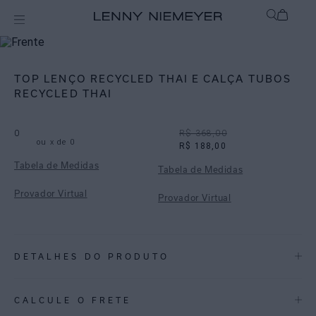
Off
Biquínis
TOP LENÇO RECYCLED THAI E CALÇA TUBOS
RECYCLED THAI
0
R$ 368,00
ou
x de
0
R$ 188,00
Tabela de Medidas
Tabela de Medidas
Provador Virtual
Provador Virtual
DETALHES DO PRODUTO
REF:
48100192.3809_48110228.3809
CALCULE O FRETE
Thai: a estampa Thai, em tons de café e avelã, combina elementos