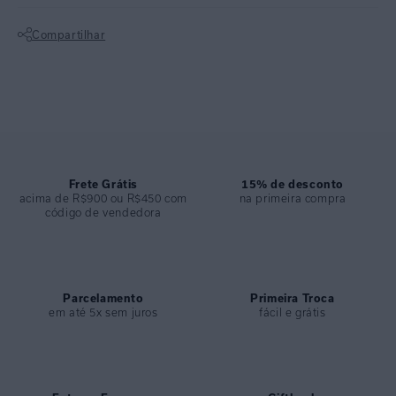
étnicos em um design de tie dye, adornados por um barrado.
Compartilhar
Modelo lenço com bojo removível. O top se destaca pelo detalhe de
Não sei meu CEP
tubos em metal que possibilitam ajustar a largura do sutiã,
resultando em conforto e comodidade na hora de curtir a praia ou
piscina. Apresenta lycra reciclada com proteção UV FPU 50+,
conferindo alta proteção à peça.
Calça com acessórios de tubos em metal que permitem ajuste à peça,
Frete Grátis
15% de desconto
para maior conforto da mulher. A calça é feita em lycra, garantindo
acima de R$900 ou R$450 com
na primeira compra
código de vendedora
um acabamento clean, agradável e moderno. Além disso, a lycra
reciclada possui proteção UV FPU 50+, para maior proteção.
ESPECIFICAÇÕES
COLEÇÃO
Parcelamento
:
Verão 2025
Primeira Troca
em até 5x sem juros
fácil e grátis
COMPOSIÇÃO
:
84% POLIAMIDA 16% ELASTANO