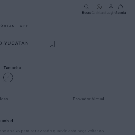
Busca
Cashback
Login
Sacola
SÓRIOS
OFF
O YUCATAN
Tamanho:
idas
Provador Virtual