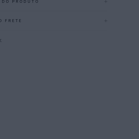
 DO PRODUTO
.3939
O FRETE
CAÇÕES
Inverno 2026
r
ÇÃO
:
82% Poliamida 18%elastano
P