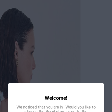
Welcome!
We noticed that you are in
. Would you like to
stay on the Brazil store or go to the