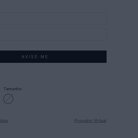
Tamanho:
idas
Provador Virtual