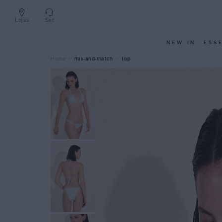
Lojas
Sac
NEW IN
ESS
mix-and-match
Top