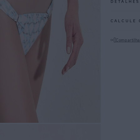
DETALHES
REF:
48100853
CALCULE 
ESPECIFI
COLEÇÃO
:
Compartilha
COMPOSI
Não sei meu CE