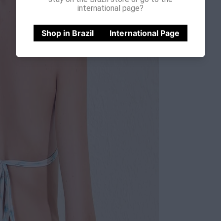
international page?
Shop in Brazil
International Page