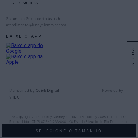
21 3558-0036
Facebook
Pinterest
Segunda a Sexta de 9h às 17h
Linkedin
atendimento@lennyniemeyer.com
youtube
BAIXE O APP
Spotify
AJUDA
Quick Digital
Maintained by
Powered by
VTEX
© Copyright 2018 | Lenny Niemeyer - Razão Social Lny 2005 Indústria De
Roupas Ltda - CNPJ 07.543.288/0001-90 Estado E Municipio Rio De Janeiro -
RJ - CEP 20.920-040©
SELECIONE O TAMANHO