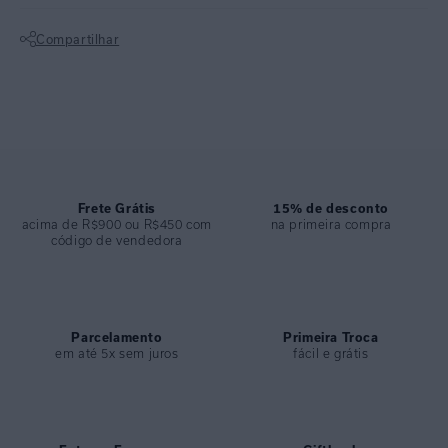
conta com um barrado gráfico em preto.
Compartilhar
Top meia taça alongado. É um modelo clássico da marca revisitado
Não sei meu CEP
em modelagem alongada clean. Não tem recortes e possui pence que
acomoda o busto com naturalidade, dando segurança e conforto.
Possui fechamento atrás em metal ouro com encaixe e ímã. É feito em
lycra texturizada permitindo um biquíni clean e com uma modelagem
suave. O top é uma excelente escolha de modelo atemporal para
aproveitar os dias de sol.
Frete Grátis
15% de desconto
acima de R$900 ou R$450 com
na primeira compra
código de vendedora
Calça alta e feita com costura embutida. A peça é um modelo clássico
que proporciona mais cobertura do corpo, não marca e não aperta.
Para as mulheres que amam aproveitar o sol com muito estilo e
conforto, é uma excelente escolha. A calça é confeccionada com lycra
texturizada.
Parcelamento
Primeira Troca
em até 5x sem juros
fácil e grátis
ESPECIFICAÇÕES
COLEÇÃO
:
Verão 2025
COMPOSIÇÃO
:
84% POLIAMIDA 16% ELASTANO