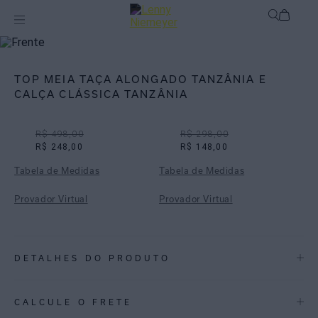
Off
Biquínis
TOP MEIA TAÇA ALONGADO TANZÂNIA E
CALÇA CLÁSSICA TANZÂNIA
R$ 498,00
R$ 298,00
R$ 248,00
R$ 148,00
Tabela de Medidas
Tabela de Medidas
Provador Virtual
Provador Virtual
DETALHES DO PRODUTO
REF:
48100203.3812_48110312.3812
CALCULE O FRETE
Tanzânia: Uma listra geométrica com efeito Ikat, a estampa Tanzânia