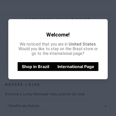
CADASTRE-SE E
GANHE
15% OFF
NA PRIMEIRA COMPRA
*Cupom não acumulativo com outras promoções e descontos
Welcome!
We noticed that you are in
United States
.
Would you like to stay on the Brazil store or
go to the international page?
CADASTRE-SE
Shop in Brazil
International Page
NOSSAS LOJAS
Encontre a Lenny Niemeyer mais próxima de você
Escolha seu Estado