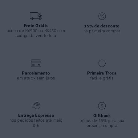
COLEÇÃO
:
Inverno 2024
COMPOSIÇÃO
:
89% Poliamida 11% Elastano
Frete Grátis
15% de desconto
acima de R$900 ou R$450 com
na primeira compra
código de vendedora
Parcelamento
Primeira Troca
em até 5x sem juros
fácil e grátis
Entrega Expressa
Giftback
nos pedidos feitos até meio
bônus de 15% para sua
dia
próxima compra