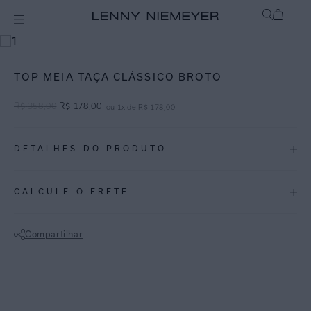
mix-and-match
Top
TOP MEIA TAÇA CLÁSSICO BROTO
R$
358
,
00
R$
178
,
00
ou
1
x de
R$
178
,
00
DETALHES DO PRODUTO
REF:
48100049.3758
CALCULE O FRETE
Broto é uma tonalidade de verde-claro que traz suavidade e frescor ao
inverno 24.
Compartilhar
Top meia taça com aro. O modelo clássico possui fechamento atrás.
Não sei meu CEP
Lycra texturizada com proteção UV FPU 50+.
ESPECIFICAÇÕES