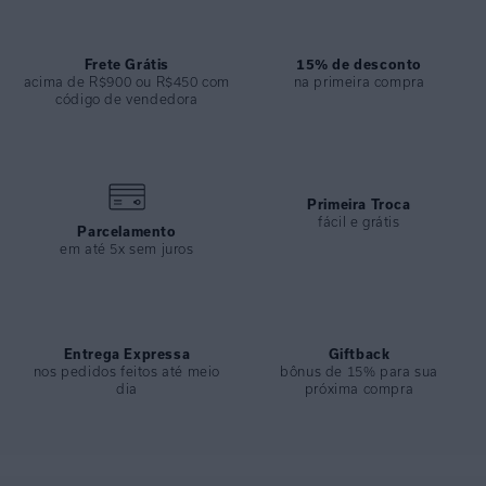
COMPOSIÇÃO
:
90,4% Poliamida / 9,6% Elastano
Frete Grátis
15% de desconto
acima de R$900 ou R$450 com
na primeira compra
código de vendedora
Primeira Troca
fácil e grátis
Parcelamento
em até 5x sem juros
Entrega Expressa
Giftback
nos pedidos feitos até meio
bônus de 15% para sua
dia
próxima compra