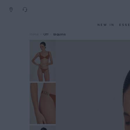
NEW IN
ESS
Off
Biquínis