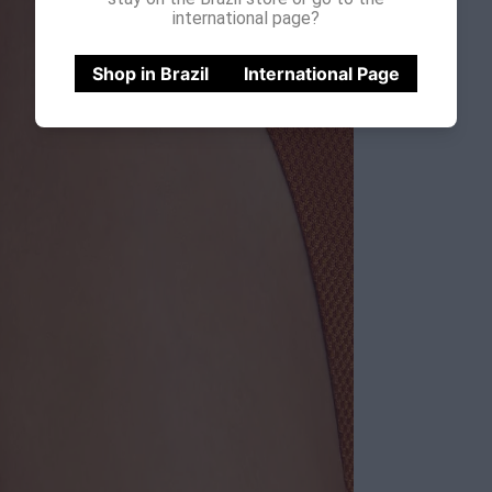
international page?
Shop in Brazil
International Page