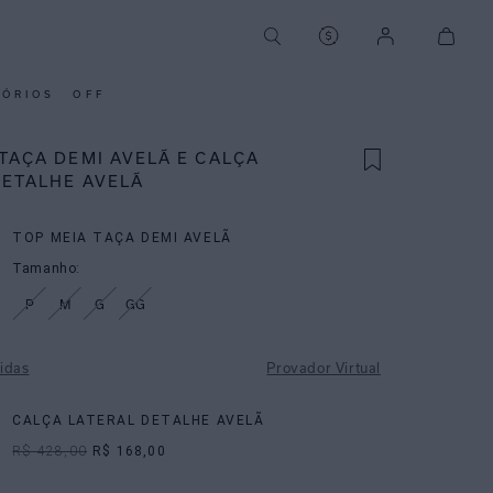
SÓRIOS
OFF
TAÇA DEMI AVELÃ E CALÇA
DETALHE AVELÃ
TOP MEIA TAÇA DEMI AVELÃ
Tamanho:
P
M
G
GG
idas
Provador Virtual
CALÇA LATERAL DETALHE AVELÃ
R$ 428,00
R$ 168,00