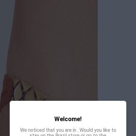
Welcome!
We noticed that you are in
. Would you like to
stay on the Brazil store or go to the