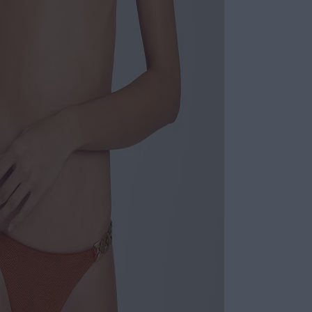
Calça com acess
proporcionando 
costura embutida
texturizada com
ESPECIFI
COLEÇÃO
:
COMPOSI