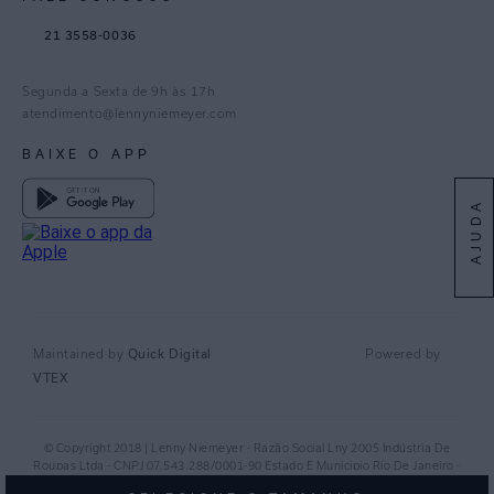
TikTok
21 3558-0036
Facebook
Pinterest
Segunda a Sexta de 9h às 17h
Linkedin
atendimento@lennyniemeyer.com
youtube
BAIXE O APP
Spotify
AJUDA
Quick Digital
Maintained by
Powered by
VTEX
© Copyright 2018 | Lenny Niemeyer - Razão Social Lny 2005 Indústria De
Roupas Ltda - CNPJ 07.543.288/0001-90 Estado E Municipio Rio De Janeiro -
RJ - CEP 20.920-040©