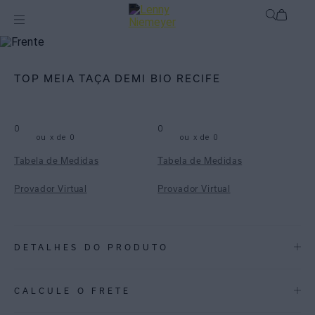
mix-and-match
Top
TOP MEIA TAÇA DEMI BIO RECIFE
0
0
ou
x de
0
ou
x de
0
Tabela de Medidas
Tabela de Medidas
Provador Virtual
Provador Virtual
DETALHES DO PRODUTO
REF:
48100532.3866
CALCULE O FRETE
Top em lycra texturizada biodegradável com proteção uv fpu 50+.