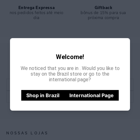
Entrega Expressa
Giftback
nos pedidos feitos até meio
bônus de 15% para sua
dia
próxima compra
GANHE
CADASTRE-SE E
Welcome!
15% OFF
NA PRIMEIRA COMPRA
We noticed that you are in
. Would you like to
*Cupom não acumulativo com outras promoções e descontos
stay on the Brazil store or go to the
international page?
Shop in Brazil
International Page
CADASTRE-SE
NOSSAS LOJAS