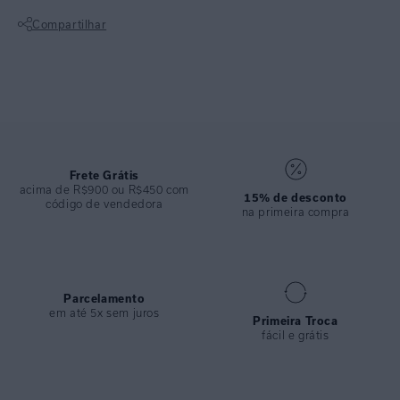
Possui modelagem meia taça com inspiração retro e cobertura média.
Compartilhar
Uma peça versátil que une elegância e funcionalidade, faz um look
charmoso e clássico para ocasiões de praia ou piscina nos dias de
Não sei meu CEP
verão.
ESPECIFICAÇÕES
COLEÇÃO
:
Inverno 2025
COMPOSIÇÃO
:
89% Poliamida 11% Elastano
Frete Grátis
acima de R$900 ou R$450 com
15% de desconto
código de vendedora
na primeira compra
Parcelamento
em até 5x sem juros
Primeira Troca
fácil e grátis