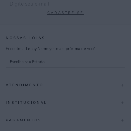
CADASTRE-SE
NOSSAS LOJAS
Encontre a Lenny Niemeyer mais próxima de você
Escolha seu Estado
São Paulo
+
ATENDIMENTO
Rio de Janeiro
Minas Gerais
Contato
+
INSTITUCIONAL
Trocas e Devoluções
Espirito Santo
Termos de Uso
A Marca
+
PAGAMENTOS
Bahia
Perguntas Frequentes
Lojas