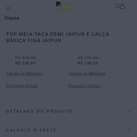
Off
Biquínis
TOP MEIA-TAÇA DEMI JAIPUR E CALÇA
BÁSICA FINA JAIPUR
R$ 468,00
R$ 298,00
R$ 238,00
R$ 148,00
Tabela de Medidas
Tabela de Medidas
Provador Virtual
Provador Virtual
DETALHES DO PRODUTO
REF:
48100253.3810_48110285.3810
CALCULE O FRETE
JAIPUR: Um bicolor em tons de páprica e fundo off-white de linho, a