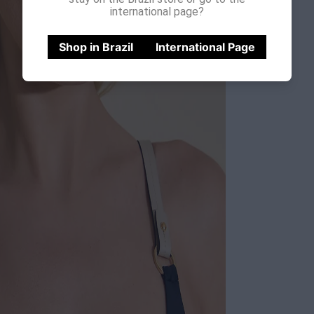
international page?
Shop in Brazil
International Page