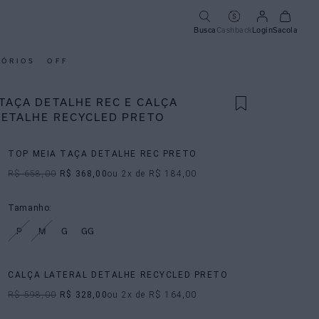
Busca
Cashback
Login
Sacola
SÓRIOS
OFF
TAÇA DETALHE REC E CALÇA
DETALHE RECYCLED PRETO
TOP MEIA TAÇA DETALHE REC PRETO
R$ 658,00
R$ 368,00
ou
2
x de
R$ 184,00
Tamanho:
P
M
G
GG
CALÇA LATERAL DETALHE RECYCLED PRETO
R$ 598,00
R$ 328,00
ou
2
x de
R$ 164,00