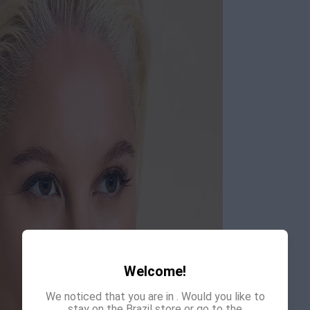
Welcome!
We noticed that you are in
. Would you like to
stay on the Brazil store or go to the