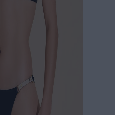
banho ouro. O b
peça exclusiva e
Calça confecci
acessório later
argola em metal
o corpo sem ape
pensados para es
ESPECIFI
COLEÇÃO
:
COMPOSI