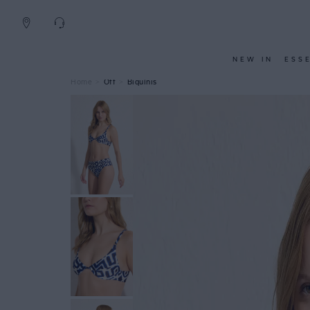
NEW IN
ESS
Off
Biquínis