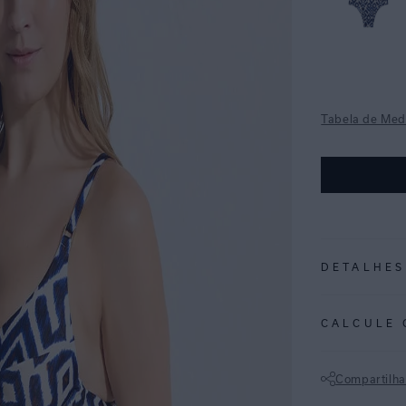
Tabela de Med
DETALHES
REF:
48100682
CALCULE 
ESTAMPA IBIZA: 
geométricos vib
Compartilha
da ilha mediterr