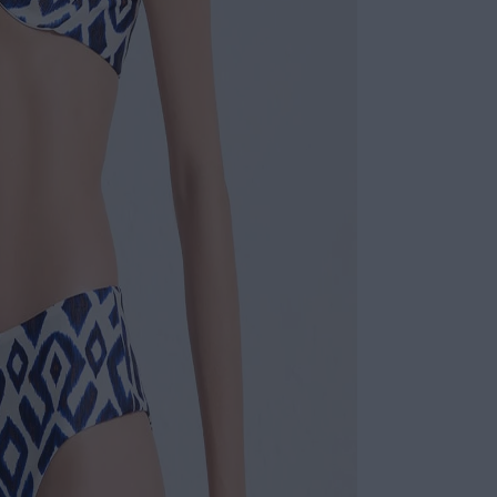
Não sei meu CE
Top meia taça, 
Tem mode
Com penc
conforto
O detalhe
exclusivi
Uma peça
entre at
Calça clássica 
Aposta na
Tem caim
Uma esco
Biquíni 
passeios
ESPECIFI
COLEÇÃO
: