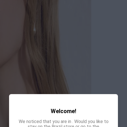
Welcome!
We noticed that you are in
. Would you like to
stay on the Brazil store or go to the