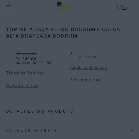
Off
Biquínis
TOP MEIA TAÇA RETRÔ BODRUM E CALÇA
ALTA DRAPEADA BODRUM
R$ 578,00
0
ou
x de
0
R$ 348,00
ou
2
x de
R$ 174,00
Tabela de Medidas
Tabela de Medidas
Provador Virtual
Provador Virtual
DETALHES DO PRODUTO
REF:
48100747.3931_48110886.3931
CALCULE O FRETE
TOP MEIA TAÇA RETRÔ