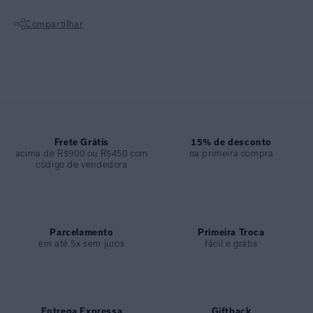
Lycra reciclada FPU 50+.
Compartilhar
Estruturado com aro exclusivo e leve toque retrô.
Silicone no decote para aderência e fecho imantado.
Não sei meu CEP
Alças removíveis permitem uso como bandeau.
Versátil para transitar entre a praia e o resort com charme.
CALÇA ALTA DRAPEADA
Lycra reciclada FPU 50+.
Frete Grátis
15% de desconto
acima de R$900 ou R$450 com
na primeira compra
Cintura alta com franzido lateral ajustável.
código de vendedora
Sem elástico e extremamente confortável.
Perfeita para quem busca cobertura e sofisticação em viagens.
Parcelamento
Primeira Troca
ESPECIFICAÇÕES
em até 5x sem juros
fácil e grátis
COLEÇÃO
:
Alto Verão 2026
COMPOSIÇÃO
:
82% Poliamida 18%elastano
Entrega Expressa
Giftback