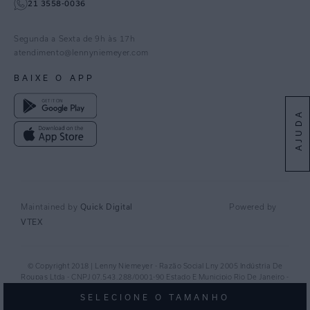
21 3558-0036
Facebook
Pinterest
Segunda a Sexta de 9h às 17h
Linkedin
atendimento@lennyniemeyer.com
youtube
BAIXE O APP
Spotify
AJUDA
Quick Digital
Maintained by
Powered by
VTEX
© Copyright 2018 | Lenny Niemeyer - Razão Social Lny 2005 Indústria De
Roupas Ltda - CNPJ 07.543.288/0001-90 Estado E Municipio Rio De Janeiro -
RJ - CEP 20.920-040©
SELECIONE O TAMANHO