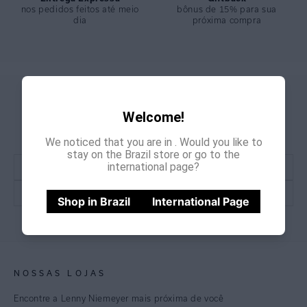
nos pedidos feitos até meio
bônus de 15% para sua
dia
próxima compra
GANHE
CADASTRE-SE E
Welcome!
15% OFF
NA PRIMEIRA COMPRA
*Cupom não acumulativo com outras promoções e descontos
We noticed that you are in
. Would you like to
stay on the Brazil store or go to the
international page?
Shop in Brazil
International Page
CADASTRE-SE
NOSSAS LOJAS
Encontre a Lenny Niemeyer mais próxima de você