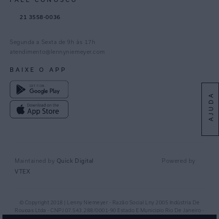
TikTok
21 3558-0036
Facebook
Pinterest
Segunda a Sexta de 9h às 17h
Linkedin
atendimento@lennyniemeyer.com
youtube
BAIXE O APP
Spotify
AJUDA
Quick Digital
Maintained by
Powered by
VTEX
© Copyright 2018 | Lenny Niemeyer - Razão Social Lny 2005 Indústria De
Roupas Ltda - CNPJ 07.543.288/0001-90 Estado E Municipio Rio De Janeiro -
RJ - CEP 20.920-040©