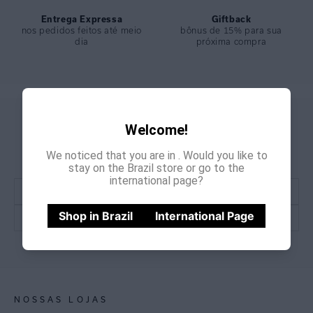
Entrega Expressa
Giftback
nos pedidos feitos até meio
bônus de 15% para sua
dia
próxima compra
GANHE
CADASTRE-SE E
Welcome!
15% OFF
NA PRIMEIRA COMPRA
We noticed that you are in
. Would you like to
*Cupom não acumulativo com outras promoções e descontos
stay on the Brazil store or go to the
international page?
Shop in Brazil
International Page
CADASTRE-SE
NOSSAS LOJAS