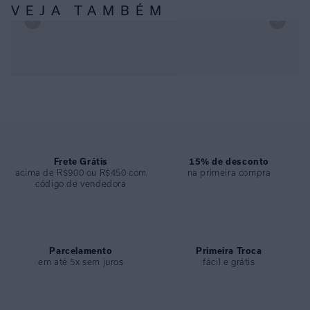
VEJA TAMBÉM
TOP MEIA-TAÇA RETRO SOLANA E CALÇA ALTA DRAPEADA
SOLANA
Frete Grátis
15% de desconto
acima de R$900 ou R$450 com
na primeira compra
código de vendedora
Parcelamento
Primeira Troca
em até 5x sem juros
fácil e grátis