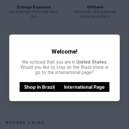
Entrega Expressa
Giftback
nos pedidos feitos até meio
bônus de 15% para sua
dia
próxima compra
GANHE
Welcome!
CADASTRE-SE E
15% OFF
NA PRIMEIRA COMPRA
We noticed that you are in
United States
.
*Cupom não acumulativo com outras promoções e descontos
Would you like to stay on the Brazil store or
go to the international page?
Shop in Brazil
International Page
CADASTRE-SE
NOSSAS LOJAS