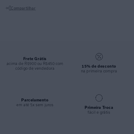
modelagem meia taça estruturado, seu aro exclusivo dá suporte com
Compartilhar
um toque retrô. Possui silicone no decote para melhor aderência e
fecho imantado nas costas. Pode ser usado como bandeau, basta
Não sei meu CEP
dobrar as alças escondendo-as dentro da lateral do top. Garante um
visual clássico com toque de modernidade.
ESPECIFICAÇÕES
COLEÇÃO
:
Inverno 2025
COMPOSIÇÃO
Frete Grátis
:
87% Poliamida 13% Elastano
acima de R$900 ou R$450 com
15% de desconto
código de vendedora
na primeira compra
Parcelamento
em até 5x sem juros
Primeira Troca
fácil e grátis