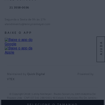
TikTok
21 3558-0036
Facebook
Pinterest
Segunda a Sexta de 9h às 17h
Linkedin
atendimento@lennyniemeyer.com
youtube
BAIXE O APP
Spotify
AJUDA
Quick Digital
Maintained by
Powered by
VTEX
© Copyright 2018 | Lenny Niemeyer - Razão Social Lny 2005 Indústria De
Roupas Ltda - CNPJ 07.543.288/0001-90 Estado E Municipio Rio De Janeiro -
RJ - CEP 20.920-040©
SELECIONE O TAMANHO