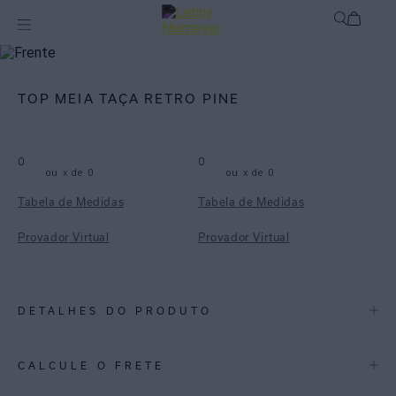
mix-and-match
Top
TOP MEIA TAÇA RETRO PINE
0
0
ou
x de
0
ou
x de
0
Tabela de Medidas
Tabela de Medidas
Provador Virtual
Provador Virtual
DETALHES DO PRODUTO
REF:
48100567.3865
CALCULE O FRETE
Top em lycra texturizada com proteção UV FPU 50+. Possui