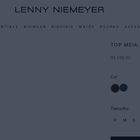
ENTIALS
BIOWEAR
BIQUÍNIS
MAIÔS
ROUPAS
ACES
TOP MEIA
R$
598
,
00
Cor
Tamanho
P
M
G