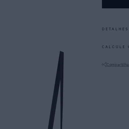
DETALHES
REF:
48100166
CALCULE 
PRETO: Atempora
peças estampad
Compartilha
Biquini meia taç
Não sei meu CE
50+. Seu aro ex
decote para mel
Estruturado e c
Ideal para mome
ESPECIFI
COLEÇÃO
:
COMPOSI