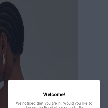
Welcome!
We noticed that you are in
. Would you like to
stay on the Brazil store or go to the