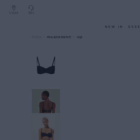
Lojas
Sac
NEW IN
ESS
mix-and-match
Top