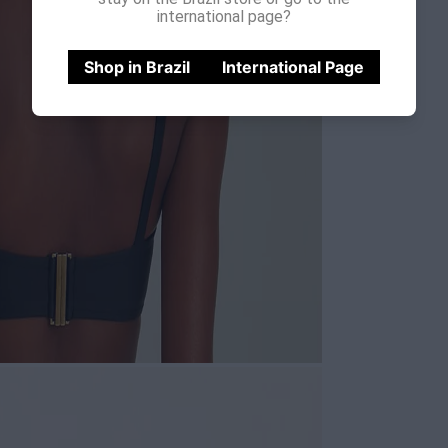
international page?
Shop in Brazil
International Page