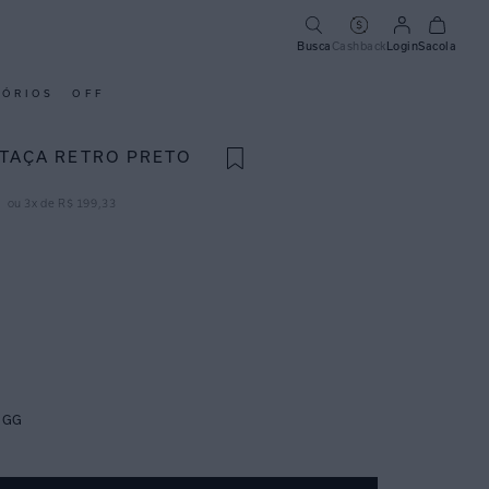
Busca
Cashback
Login
Sacola
SÓRIOS
OFF
-TAÇA RETRO PRETO
ou
3
x de
R$
199
,
33
GG