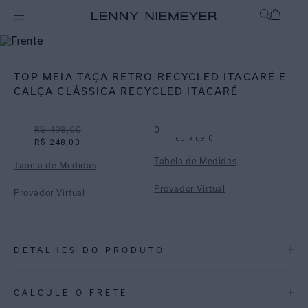
Off
Biquínis
TOP MEIA TAÇA RETRO RECYCLED ITACARÉ E
CALÇA CLÁSSICA RECYCLED ITACARÉ
R$ 498,00
0
ou
x de
0
R$ 248,00
Tabela de Medidas
Tabela de Medidas
Provador Virtual
Provador Virtual
DETALHES DO PRODUTO
REF:
48100015.3745_48110016.3745
CALCULE O FRETE
Itacaré: Uma reedição da estampa icônica do verão 2005, a Itacaré é