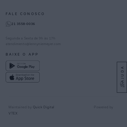
Paraná
Gestão de Cookies
Instagram
FALE CONOSCO
TikTok
21 3558-0036
Facebook
Pinterest
Segunda a Sexta de 9h às 17h
Linkedin
atendimento@lennyniemeyer.com
youtube
BAIXE O APP
Spotify
AJUDA
Quick Digital
Maintained by
Powered by
VTEX