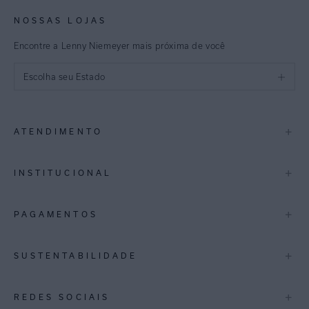
NOSSAS LOJAS
Encontre a Lenny Niemeyer mais próxima de você
Escolha seu Estado
São Paulo
+
ATENDIMENTO
Rio de Janeiro
Minas Gerais
Contato
+
INSTITUCIONAL
Trocas e Devoluções
Espirito Santo
Termos de Uso
A Marca
+
PAGAMENTOS
Bahia
Perguntas Frequentes
Lojas
Pernambuco
Personal Shoppper
Multimarcas
+
SUSTENTABILIDADE
Cashback
International
Distrito Federal
Política de Privacidade
Blog Mundo Lenny
Biowear
+
REDES SOCIAIS
Goiás
Trabalhe Conosco
Feito no Brasil