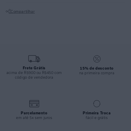
uma paisagem praiana feita com aquarelado em fundo de linho
Compartilhar
natural.
Não sei meu CEP
Sutiã meia taça com aro. O modelo clássico possui fechamento atrás.
Lycra reciclada com proteção UV FPU 50+.
Calcinha clássica, trazendo conforto sem marcar ou apertar. Lycra
reciclada com proteção UV FPU 50+.
ESPECIFICAÇÕES
Frete Grátis
15% de desconto
acima de R$900 ou R$450 com
COLEÇÃO
:
Inverno 2024
na primeira compra
código de vendedora
COMPOSIÇÃO
:
84% POLIAMIDA 16% ELASTANO
Parcelamento
Primeira Troca
em até 5x sem juros
fácil e grátis