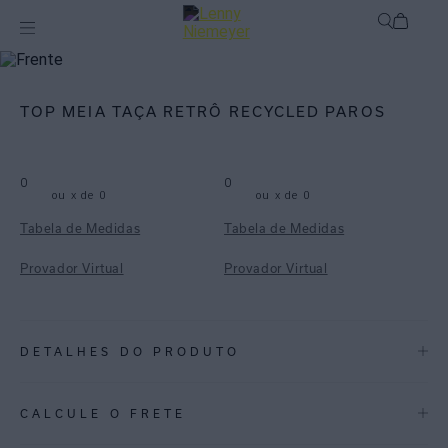
mix-and-match
Top
TOP MEIA TAÇA RETRÔ RECYCLED PAROS
0
0
ou
x de
0
ou
x de
0
Tabela de Medidas
Tabela de Medidas
Provador Virtual
Provador Virtual
DETALHES DO PRODUTO
REF:
48100190.3806
CALCULE O FRETE
Paros: Inspirada num destino de férias na Grécia, a estampa Paros é