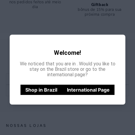
nos pedidos feitos até meio
Giftback
dia
bônus de 15% para sua
próxima compra
GANHE
CADASTRE-SE E
Welcome!
15% OFF
NA PRIMEIRA COMPRA
We noticed that you are in
. Would you like to
*Cupom não acumulativo com outras promoções e descontos
stay on the Brazil store or go to the
international page?
Shop in Brazil
International Page
CADASTRE-SE
NOSSAS LOJAS