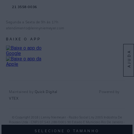
21 3558-0036
Facebook
Pinterest
Segunda a Sexta de 9h às 17h
Linkedin
atendimento@lennyniemeyer.com
youtube
BAIXE O APP
Spotify
AJUDA
Quick Digital
Maintained by
Powered by
VTEX
© Copyright 2018 | Lenny Niemeyer - Razão Social Lny 2005 Indústria De
Roupas Ltda - CNPJ 07.543.288/0001-90 Estado E Municipio Rio De Janeiro -
RJ - CEP 20.920-040©
SELECIONE O TAMANHO