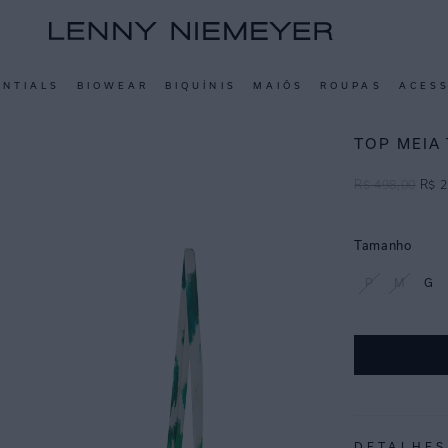
ENTIALS
BIOWEAR
BIQUÍNIS
MAIÔS
ROUPAS
ACES
TOP MEIA
R$
498
,
00
R$
2
Tamanho
P
M
G
DETALHES