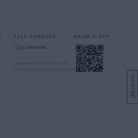
S
FALE CONOSCO
BAIXE O APP
21 3558-0036
Segunda a Sexta de 9h às 17h
atendimento@lennyniemeyer.com
AJUDA