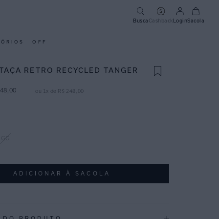
Busca
Cashback
Login
Sacola
SÓRIOS
OFF
 TAÇA RETRO RECYCLED TANGER
48
,
00
ou
1
x de
R$
248
,
00
GG
ADICIONAR À SACOLA
 DO PRODUTO