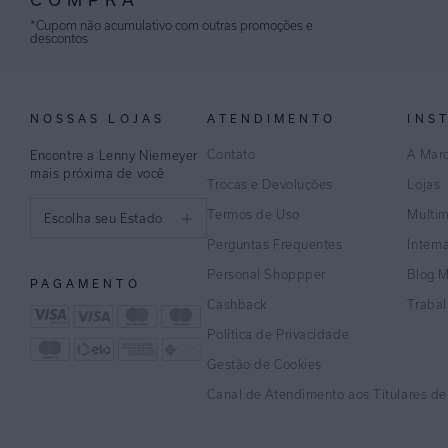
*Cupom não acumulativo com outras promoções e
descontos
NOSSAS LOJAS
ATENDIMENTO
INS
Contato
A Mar
Encontre a Lenny Niemeyer
mais próxima de você
Trocas e Devoluções
Lojas
Termos de Uso
Multi
Escolha seu Estado
Perguntas Frequentes
Intern
São Paulo
Personal Shoppper
Blog 
PAGAMENTO
Rio de Janeiro
Cashback
Traba
Política de Privacidade
Minas Gerais
Gestão de Cookies
Espírito Santo
Canal de Atendimento aos Títulares d
Bahia