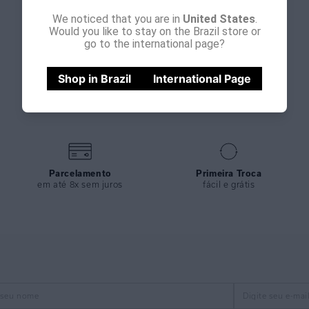
We noticed that you are in
United States
.
Would you like to stay on the Brazil store or
go to the international page?
Shop in Brazil
International Page
Parcelamento
Primeira Troca
em até 8x sem juros
fácil e grátis