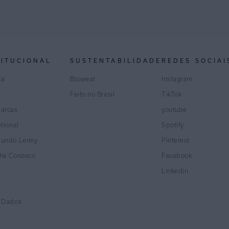
TITUCIONAL
SUSTENTABILIDADE
REDES SOCIAI
ca
Biowear
Instagram
Feito no Brasil
TikTok
marcas
youtube
ational
Spotify
Mundo Lenny
Pinterest
lhe Conosco
Facebook
Linkedin
e Dados