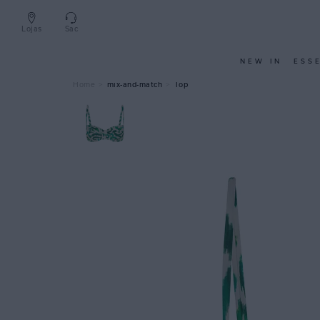
Lojas
Sac
NEW IN
ESS
mix-and-match
Top