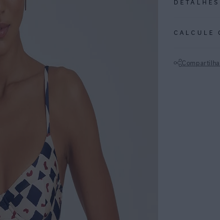
DETALHES
REF:
48100028
CALCULE 
Marrocos: Inspi
geométrico em t
Compartilha
Sutiã meia taça
Não sei meu CE
Lycra reciclada
ESPECIFI
COLEÇÃO
:
COMPOSI