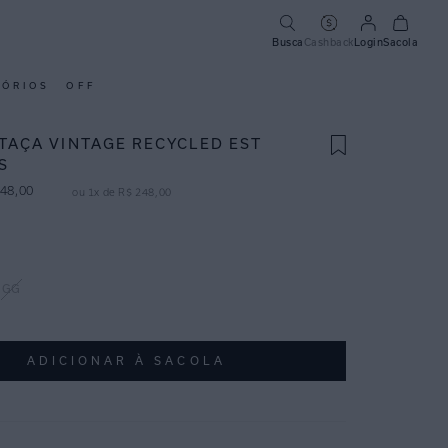
Busca
Cashback
Login
Sacola
SÓRIOS
OFF
 TAÇA VINTAGE RECYCLED EST
S
48
,
00
ou
1
x de
R$
248
,
00
GG
ADICIONAR À SACOLA