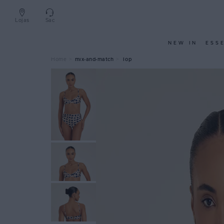
Lojas
Sac
NEW IN
ESS
mix-and-match
Top