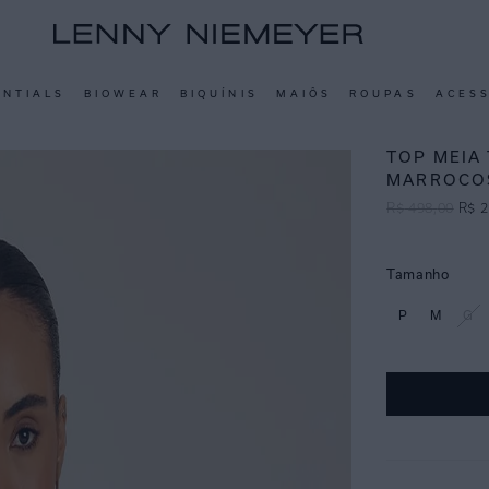
ENTIALS
BIOWEAR
BIQUÍNIS
MAIÔS
ROUPAS
ACES
TOP MEIA
MARROCO
R$
498
,
00
R$
2
Tamanho
P
M
G