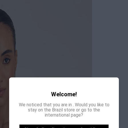
Welcome!
We noticed that you are in
. Would you like to
stay on the Brazil store or go to the
international page?