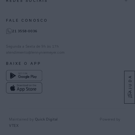
+
REDES SOCIAIS
Goiás
Trabalhe Conosco
Feito no Brasil
Paraná
Gestão de Cookies
Instagram
FALE CONOSCO
TikTok
21 3558-0036
Facebook
Pinterest
Segunda a Sexta de 9h às 17h
Linkedin
atendimento@lennyniemeyer.com
youtube
BAIXE O APP
Spotify
AJUDA
Maintained by
Quick Digital
Powered by
VTEX