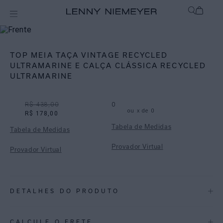
Off
Biquínis
TOP MEIA TAÇA VINTAGE RECYCLED
ULTRAMARINE E CALÇA CLÁSSICA RECYCLED
ULTRAMARINE
R$ 438,00
0
ou
x de
0
R$ 178,00
Tabela de Medidas
Tabela de Medidas
Provador Virtual
Provador Virtual
DETALHES DO PRODUTO
REF:
48100116.3765_48110059.3765
CALCULE O FRETE