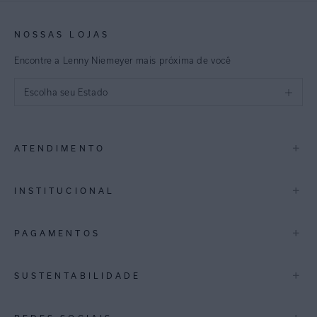
NOSSAS LOJAS
Encontre a Lenny Niemeyer mais próxima de você
Escolha seu Estado
São Paulo
+
ATENDIMENTO
Rio de Janeiro
Minas Gerais
Contato
+
INSTITUCIONAL
Trocas e Devoluções
Espirito Santo
Termos de Uso
A Marca
+
PAGAMENTOS
Bahia
Perguntas Frequentes
Lojas
Pernambuco
Personal Shoppper
Multimarcas
+
SUSTENTABILIDADE
Cashback
International
Distrito Federal
Política de Privacidade
Blog Mundo Lenny
Biowear